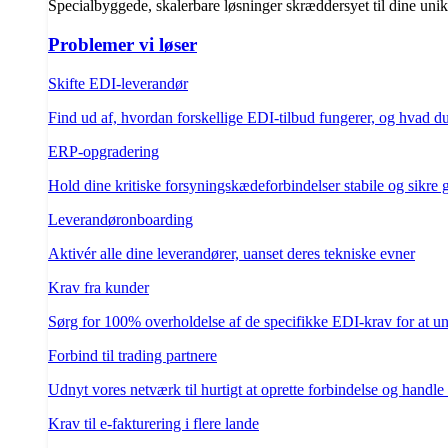
Specialbyggede, skalerbare løsninger skræddersyet til dine uni
Problemer vi løser
Skifte EDI-leverandør
Find ud af, hvordan forskellige EDI-tilbud fungerer, og hvad d
ERP-opgradering
Hold dine kritiske forsyningskædeforbindelser stabile og sikre
Leverandøronboarding
Aktivér alle dine leverandører, uanset deres tekniske evner
Krav fra kunder
Sørg for 100% overholdelse af de specifikke EDI-krav for at un
Forbind til trading partnere
Udnyt vores netværk til hurtigt at oprette forbindelse og handle
Krav til e-fakturering i flere lande