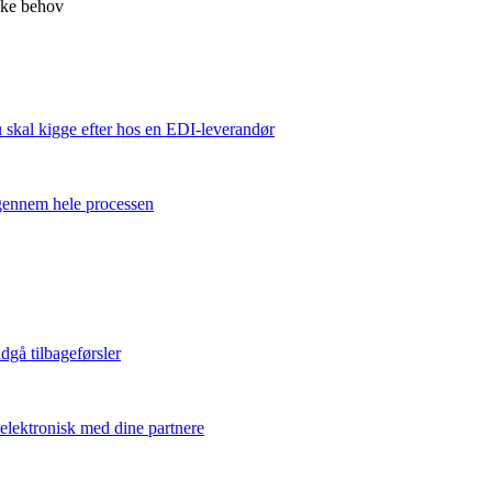
kke behov
u skal kigge efter hos en EDI-leverandør
 gennem hele processen
dgå tilbageførsler
 elektronisk med dine partnere