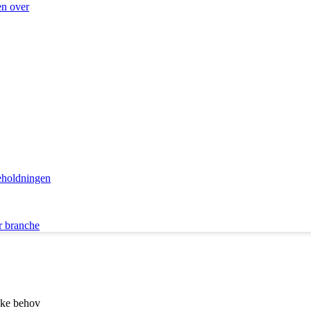
en over
eholdningen
r branche
kke behov