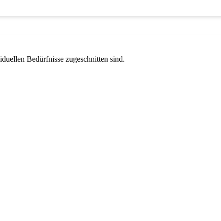
viduellen Bedürfnisse zugeschnitten sind.