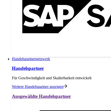
Handelspartnernetzwerk
Handelspartner
Für Geschwindigkeit und Skalierbarkeit entwickelt
Weitere Handelspartner anzeigen
Ausgewählte Handelspartner