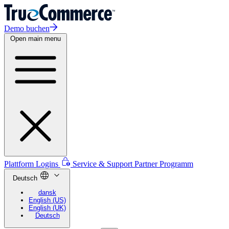
Demo buchen
Open main menu
Plattform Logins
Service & Support
Partner Programm
Deutsch
dansk
English (US)
English (UK)
Deutsch