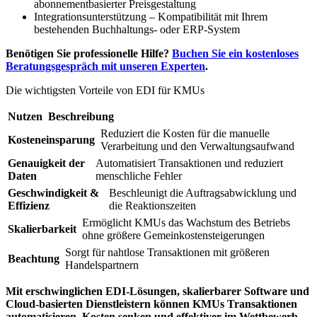
abonnementbasierter Preisgestaltung
Integrationsunterstützung – Kompatibilität mit Ihrem
bestehenden Buchhaltungs- oder ERP-System
Benötigen Sie professionelle Hilfe?
Buchen Sie ein kostenloses
Beratungsgespräch mit unseren Experten
.
Die wichtigsten Vorteile von EDI für KMUs
Nutzen
Beschreibung
Reduziert die Kosten für die manuelle
Kosteneinsparung
Verarbeitung und den Verwaltungsaufwand
Genauigkeit der
Automatisiert Transaktionen und reduziert
Daten
menschliche Fehler
Geschwindigkeit &
Beschleunigt die Auftragsabwicklung und
Effizienz
die Reaktionszeiten
Ermöglicht KMUs das Wachstum des Betriebs
Skalierbarkeit
ohne größere Gemeinkostensteigerungen
Sorgt für nahtlose Transaktionen mit größeren
Beachtung
Handelspartnern
Mit erschwinglichen EDI-Lösungen, skalierbarer Software und
Cloud-basierten Dienstleistern können KMUs Transaktionen
automatisieren, Kosten senken und effektiver im Wettbewerb