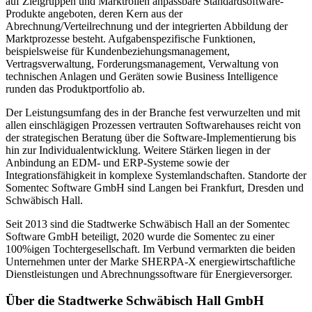
auf Zielgruppen und Marktrollen anpassbare Standardsoftware-
Produkte angeboten, deren Kern aus der
Abrechnung/Verteilrechnung und der integrierten Abbildung der
Marktprozesse besteht. Aufgabenspezifische Funktionen,
beispielsweise für Kundenbeziehungsmanagement,
Vertragsverwaltung, Forderungsmanagement, Verwaltung von
technischen Anlagen und Geräten sowie Business Intelligence
runden das Produktportfolio ab.
Der Leistungsumfang des in der Branche fest verwurzelten und mit
allen einschlägigen Prozessen vertrauten Softwarehauses reicht von
der strategischen Beratung über die Software-Implementierung bis
hin zur Individualentwicklung. Weitere Stärken liegen in der
Anbindung an EDM- und ERP-Systeme sowie der
Integrationsfähigkeit in komplexe Systemlandschaften. Standorte der
Somentec Software GmbH sind Langen bei Frankfurt, Dresden und
Schwäbisch Hall.
Seit 2013 sind die Stadtwerke Schwäbisch Hall an der Somentec
Software GmbH beteiligt, 2020 wurde die Somentec zu einer
100%igen Tochtergesellschaft. Im Verbund vermarkten die beiden
Unternehmen unter der Marke SHERPA-X energiewirtschaftliche
Dienstleistungen und Abrechnungssoftware für Energieversorger.
Über die Stadtwerke Schwäbisch Hall GmbH