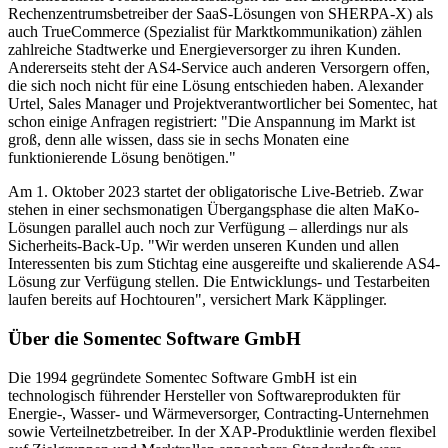
Rechenzentrumsbetreiber der SaaS-Lösungen von SHERPA-X) als
auch TrueCommerce (Spezialist für Marktkommunikation) zählen
zahlreiche Stadtwerke und Energieversorger zu ihren Kunden.
Andererseits steht der AS4-Service auch anderen Versorgern offen,
die sich noch nicht für eine Lösung entschieden haben. Alexander
Urtel, Sales Manager und Projektverantwortlicher bei Somentec, hat
schon einige Anfragen registriert: "Die Anspannung im Markt ist
groß, denn alle wissen, dass sie in sechs Monaten eine
funktionierende Lösung benötigen."
Am 1. Oktober 2023 startet der obligatorische Live-Betrieb. Zwar
stehen in einer sechsmonatigen Übergangsphase die alten MaKo-
Lösungen parallel auch noch zur Verfügung – allerdings nur als
Sicherheits-Back-Up. "Wir werden unseren Kunden und allen
Interessenten bis zum Stichtag eine ausgereifte und skalierende AS4-
Lösung zur Verfügung stellen. Die Entwicklungs- und Testarbeiten
laufen bereits auf Hochtouren", versichert Mark Käpplinger.
Über die Somentec Software GmbH
Die 1994 gegründete Somentec Software GmbH ist ein
technologisch führender Hersteller von Softwareprodukten für
Energie-, Wasser- und Wärmeversorger, Contracting-Unternehmen
sowie Verteilnetzbetreiber. In der XAP-Produktlinie werden flexibel