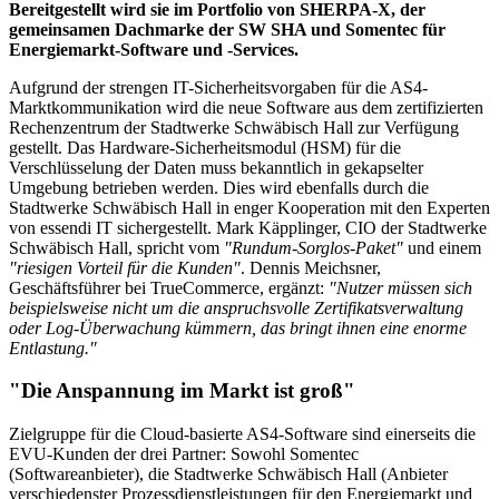
Bereitgestellt wird sie im Portfolio von SHERPA-X, der
gemeinsamen Dachmarke der SW SHA und Somentec für
Energiemarkt-Software und -Services.
Aufgrund der strengen IT-Sicherheitsvorgaben für die AS4-
Marktkommunikation wird die neue Software aus dem zertifizierten
Rechenzentrum der Stadtwerke Schwäbisch Hall zur Verfügung
gestellt. Das Hardware-Sicherheitsmodul (HSM) für die
Verschlüsselung der Daten muss bekanntlich in gekapselter
Umgebung betrieben werden. Dies wird ebenfalls durch die
Stadtwerke Schwäbisch Hall in enger Kooperation mit den Experten
von essendi IT sichergestellt. Mark Käpplinger, CIO der Stadtwerke
Schwäbisch Hall, spricht vom
"Rundum-Sorglos-Paket"
und einem
"riesigen Vorteil für die Kunden"
. Dennis Meichsner,
Geschäftsführer bei TrueCommerce, ergänzt:
"Nutzer müssen sich
beispielsweise nicht um die anspruchsvolle Zertifikatsverwaltung
oder Log-Überwachung kümmern, das bringt ihnen eine enorme
Entlastung."
"Die Anspannung im Markt ist groß"
Zielgruppe für die Cloud-basierte AS4-Software sind einerseits die
EVU-Kunden der drei Partner: Sowohl Somentec
(Softwareanbieter), die Stadtwerke Schwäbisch Hall (Anbieter
verschiedenster Prozessdienstleistungen für den Energiemarkt und