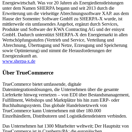
Energiewirtschaft. Was vor 20 Jahren als Energiedienstleistungen
unter dem Namen SHERPA begann und seit 2013 durch die
Erweiterung um die vielseitige Abrechnungssoftware XAP. aus dem
Hause der Somentec Software GmbH zu SHERPA-X wurde, ist
mittlerweile ein umfassendes Angebot, ergänzt durch Services,
Produkte und Software der KWA Contracting AG und der enisyst
GmbH. Dadurch unterstützt SHERPA-X den Energiemarkt in allen
Wertschöpfungsstufen (Vertrieb und Service, Verteilung und
Abrechnung, Übertragung und Netze, Erzeugung und Speicherung
sowie Optimierung) und nimmt die Herausforderungen der
Energiezukunft an.
www.sherpa-x.de
Über TrueCommerce
TrueCommerce bietet umfassende, digitale
Datenintegrationslösungen, die Unternehmen über die gesamte
Lieferkette hinweg vernetzen – von EDI über Bestandsmanagement,
Fulfillment, Webshops und Marktplätze bis hin zum ERP- oder
Buchhaltungssystem. Das globale Handelsnetzwerk von
TrueCommerce kann Unternehmen mit über 180.000
Einzelhändlern, Distributoren und Logistikdienstleistern verbinden.
Das Unternehmen hat 1300 Mitarbeiter weltweit; Der Hauptsitz von
TrueCommerce ist in Cranberry/PA; die europäischen