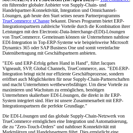
ein führender globaler Anbieter von Supply-Chain- und
Handelspartner-Konnektivität, Integration und Omnichannel-
Lösungen, gab heute den Start seines neuen Partnerprogramms
TrueCommerce xChange
bekannt. Dieses Programm bietet ERP-
Integrationspartnern zahlreiche Vorteile durch die Kombination ihrer
Leistungen mit den Electronic-Data-Interchange-(EDI)-Lösungen
von TrueCommerce. Gemeinsam können sie Unternehmen nahtlose
EDI-Integration in Top-ERP-Systeme wie beispielsweise Microsoft
Dynamics 365 oder SAP Business One und somit vereinfachte
Datenübertragung mit Geschäftspartnern anbieten.
"EDI- und ERP-Erfolg gehen Hand in Hand", führt Jacques
Vigneault, SVP, Global Channels, TrueCommerce, aus. "EDI-ERP-
Integration bringt nicht nur effiziente Geschäftsprozesse, sondern
eröffnet auch Möglichkeiten für neue Supply-Chain-Partnerschaften
und macht Unternehmen wettbewerbsfähiger. Um diese Vorteile zu
maximieren und Wachstum zu ermöglichen, benötigen
Unternehmen skalierbare EDI-Lösungen, die direkt in ihr ERP-
System integriert sind. Hier ist unsere Zusammenarbeit mit ERP-
Integrationspartnern die perfekte Grundlage."
Die EDI-Lösungen und das globale Supply-Chain-Netzwerk von
TrueCommerce ermöglichen eine Integration und Automatisierung,
die zu "Zero-Touch-Orders" und nahtloser Konnektivität mit
Marktplätzen und Handelspartnern führt. Dies ermöglicht eine