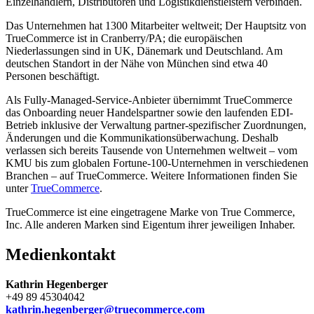
Einzelhändlern, Distributoren und Logistikdienstleistern verbinden.
Das Unternehmen hat 1300 Mitarbeiter weltweit; Der Hauptsitz von
TrueCommerce ist in Cranberry/PA; die europäischen
Niederlassungen sind in UK, Dänemark und Deutschland. Am
deutschen Standort in der Nähe von München sind etwa 40
Personen beschäftigt.
Als Fully-Managed-Service-Anbieter übernimmt TrueCommerce
das Onboarding neuer Handelspartner sowie den laufenden EDI-
Betrieb inklusive der Verwaltung partner-spezifischer Zuordnungen,
Änderungen und die Kommunikationsüberwachung. Deshalb
verlassen sich bereits Tausende von Unternehmen weltweit – vom
KMU bis zum globalen Fortune-100-Unternehmen in verschiedenen
Branchen – auf TrueCommerce. Weitere Informationen finden Sie
unter
TrueCommerce
.
TrueCommerce ist eine eingetragene Marke von True Commerce,
Inc. Alle anderen Marken sind Eigentum ihrer jeweiligen Inhaber.
Medienkontakt
Kathrin Hegenberger
+49 89 45304042
kathrin.hegenberger@truecommerce.com