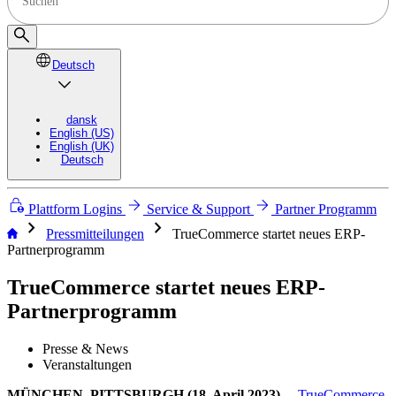
Deutsch
dansk
English (US)
English (UK)
Deutsch
Plattform Logins
Service & Support
Partner Programm
chevron_right
chevron_right
Pressmitteilungen
TrueCommerce startet neues ERP-
Partnerprogramm
TrueCommerce startet neues ERP-
Partnerprogramm
Presse & News
Veranstaltungen
MÜNCHEN, PITTSBURGH (18. April 2023)
—
TrueCommerce
,