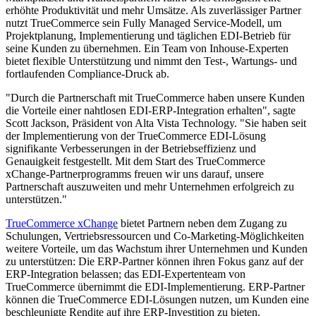
erhöhte Produktivität und mehr Umsätze. Als zuverlässiger Partner
nutzt TrueCommerce sein Fully Managed Service-Modell, um
Projektplanung, Implementierung und täglichen EDI-Betrieb für
seine Kunden zu übernehmen. Ein Team von Inhouse-Experten
bietet flexible Unterstützung und nimmt den Test-, Wartungs- und
fortlaufenden Compliance-Druck ab.
"Durch die Partnerschaft mit TrueCommerce haben unsere Kunden
die Vorteile einer nahtlosen EDI-ERP-Integration erhalten", sagte
Scott Jackson, Präsident von Alta Vista Technology. "Sie haben seit
der Implementierung von der TrueCommerce EDI-Lösung
signifikante Verbesserungen in der Betriebseffizienz und
Genauigkeit festgestellt. Mit dem Start des TrueCommerce
xChange-Partnerprogramms freuen wir uns darauf, unsere
Partnerschaft auszuweiten und mehr Unternehmen erfolgreich zu
unterstützen."
TrueCommerce xChange
bietet Partnern neben dem Zugang zu
Schulungen, Vertriebsressourcen und Co-Marketing-Möglichkeiten
weitere Vorteile, um das Wachstum ihrer Unternehmen und Kunden
zu unterstützen: Die ERP-Partner können ihren Fokus ganz auf der
ERP-Integration belassen; das EDI-Expertenteam von
TrueCommerce übernimmt die EDI-Implementierung. ERP-Partner
können die TrueCommerce EDI-Lösungen nutzen, um Kunden eine
beschleunigte Rendite auf ihre ERP-Investition zu bieten.