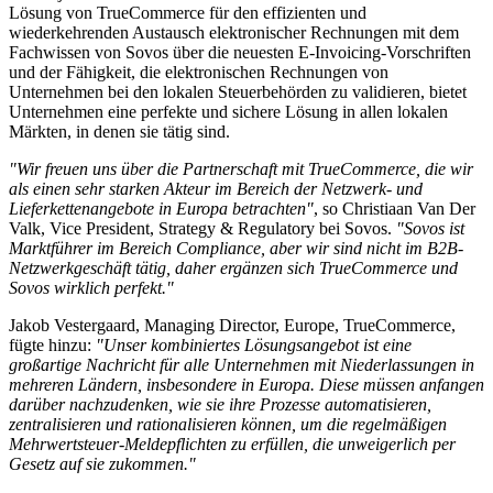
Lösung von TrueCommerce für den effizienten und
wiederkehrenden Austausch elektronischer Rechnungen mit dem
Fachwissen von Sovos über die neuesten E-Invoicing-Vorschriften
und der Fähigkeit, die elektronischen Rechnungen von
Unternehmen bei den lokalen Steuerbehörden zu validieren, bietet
Unternehmen eine perfekte und sichere Lösung in allen lokalen
Märkten, in denen sie tätig sind.
"Wir freuen uns über die Partnerschaft mit TrueCommerce, die wir
als einen sehr starken Akteur im Bereich der Netzwerk- und
Lieferkettenangebote in Europa betrachten"
, so Christiaan Van Der
Valk, Vice President, Strategy & Regulatory bei Sovos.
"Sovos ist
Marktführer im Bereich Compliance, aber wir sind nicht im B2B-
Netzwerkgeschäft tätig, daher ergänzen sich TrueCommerce und
Sovos wirklich perfekt."
Jakob Vestergaard, Managing Director, Europe, TrueCommerce,
fügte hinzu:
"Unser kombiniertes Lösungsangebot ist eine
großartige Nachricht für alle Unternehmen mit Niederlassungen in
mehreren Ländern, insbesondere in Europa. Diese müssen anfangen
darüber nachzudenken, wie sie ihre Prozesse automatisieren,
zentralisieren und rationalisieren können, um die regelmäßigen
Mehrwertsteuer-Meldepflichten zu erfüllen, die unweigerlich per
Gesetz auf sie zukommen."