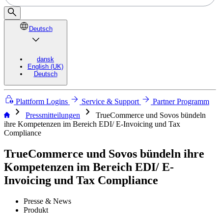
Deutsch
dansk
English (UK)
Deutsch
Plattform Logins
Service & Support
Partner Programm
chevron_right
chevron_right
Pressmitteilungen
TrueCommerce und Sovos bündeln
ihre Kompetenzen im Bereich EDI/ E-Invoicing und Tax
Compliance
TrueCommerce und Sovos bündeln ihre
Kompetenzen im Bereich EDI/ E-
Invoicing und Tax Compliance
Presse & News
Produkt