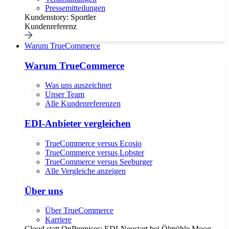
Pressemitteilungen
Kundenstory: Sportler
Kundenreferenz
Warum TrueCommerce
Warum TrueCommerce
Was uns auszeichnet
Unser Team
Alle Kundenreferenzen
EDI-Anbieter vergleichen
TrueCommerce versus Ecosio
TrueCommerce versus Lobster
TrueCommerce versus Seeburger
Alle Vergleiche anzeigen
Über uns
Über TrueCommerce
Karriere
Cloud statt OnPremises: EDI-Neustart bei Ölmühle Moog