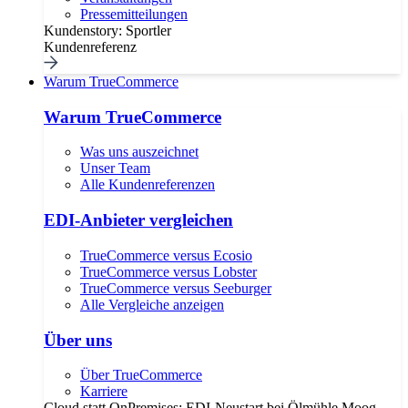
Pressemitteilungen
Kundenstory: Sportler
Kundenreferenz
Warum TrueCommerce
Warum TrueCommerce
Was uns auszeichnet
Unser Team
Alle Kundenreferenzen
EDI-Anbieter vergleichen
TrueCommerce versus Ecosio
TrueCommerce versus Lobster
TrueCommerce versus Seeburger
Alle Vergleiche anzeigen
Über uns
Über TrueCommerce
Karriere
Cloud statt OnPremises: EDI-Neustart bei Ölmühle Moog