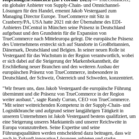
ein globaler Anbieter von Supply-Chain- und Omnichannel-
Lösungen für den Handel, ernennt Jakob Vestergaard zum
Managing Director Europe. TrueCommerce mit Sitz in
Cranberry/PA, USA hatte 2021 mit der Übernahme des EDI-
Anbieters DiCentral in München seine Präsenz in Deutschland
aufgebaut und den Grundstein für die Expansion von
TrueCommerce nach Mitteleuropa gelegt. Die europäische Präsenz
des Unternehmens erstreckt sich auf Standorte in Großbritannien,
Dänemark, Deutschland und Belgien. In seiner neuen Rolle ist
Vestergaard für das Wachstum in der Region verantwortlich, wobei
er sich dabei auf die Steigerung der Markenbekanntheit, die
Erschließung neuer Branchen und den weiteren Ausbau der
europäischen Präsenz von TrueCommerce, insbesondere in
Deutschland, der Schweiz, Österreich und Schweden, konzentriert.
"Wir freuen uns, dass Jakob Vestergaard die europäische Führung
übernimmt und die Präsenz von TrueCommerce in der Region
weiter ausbaut.", sagte Randy Curran, CEO von TrueCommerce.
"Mit seiner weitreichenden Kompetenz in der Supply-Chain- und
Logistikbranche und aufgrund seiner langjährigen Tätigkeit in
unserem Unternehmen ist Jakob Vestergaard bestens qualifiziert, um
eine Steigerung unseres Marktanteils und unserer Reichweite in
Europa voranzutreiben. Seine Expertise und seine
Führungsqualitäten werden entscheidend dazu beitragen, dass wir
auch in Zukunft innovative Lösungen anbieten und starke