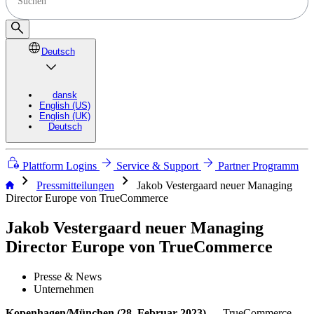
Deutsch
dansk
English (US)
English (UK)
Deutsch
Plattform Logins
Service & Support
Partner Programm
chevron_right
chevron_right
Pressmitteilungen
Jakob Vestergaard neuer Managing
Director Europe von TrueCommerce
Jakob Vestergaard neuer Managing
Director Europe von TrueCommerce
Presse & News
Unternehmen
Kopenhagen/München (28. Februar 2023)
— TrueCommerce,