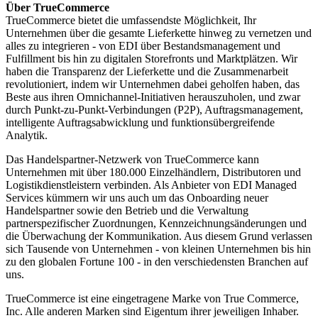
Über TrueCommerce
TrueCommerce bietet die umfassendste Möglichkeit, Ihr
Unternehmen über die gesamte Lieferkette hinweg zu vernetzen und
alles zu integrieren - von EDI über Bestandsmanagement und
Fulfillment bis hin zu digitalen Storefronts und Marktplätzen. Wir
haben die Transparenz der Lieferkette und die Zusammenarbeit
revolutioniert, indem wir Unternehmen dabei geholfen haben, das
Beste aus ihren Omnichannel-Initiativen herauszuholen, und zwar
durch Punkt-zu-Punkt-Verbindungen (P2P), Auftragsmanagement,
intelligente Auftragsabwicklung und funktionsübergreifende
Analytik.
Das Handelspartner-Netzwerk von TrueCommerce kann
Unternehmen mit über 180.000 Einzelhändlern, Distributoren und
Logistikdienstleistern verbinden. Als Anbieter von EDI Managed
Services kümmern wir uns auch um das Onboarding neuer
Handelspartner sowie den Betrieb und die Verwaltung
partnerspezifischer Zuordnungen, Kennzeichnungsänderungen und
die Überwachung der Kommunikation. Aus diesem Grund verlassen
sich Tausende von Unternehmen - von kleinen Unternehmen bis hin
zu den globalen Fortune 100 - in den verschiedensten Branchen auf
uns.
TrueCommerce ist eine eingetragene Marke von True Commerce,
Inc. Alle anderen Marken sind Eigentum ihrer jeweiligen Inhaber.