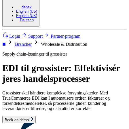
dansk
English (US)
English (UK)
Deutsch
Login
Support
Partner-program
chevron_right
chevron_right
Brancher
Wholesale & Distribution
Supply chain-løsninger til grossister
EDI til grossister: Effektivisér
jeres handelsprocesser
Grossister skal håndtere komplekse forsyningskæder. Med
TrueCommerce EDI kan I automatisere ordrer, fakturaer og
forsendelsesmeddelelser, så processerne glider, kunder og
leverandører er tilfredse, og data altid er korrekte.
Book en demo