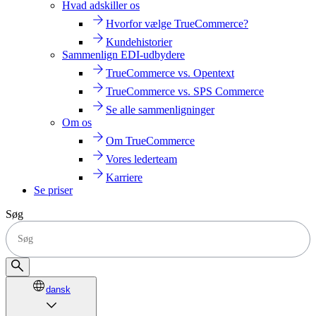
Hvad adskiller os
Hvorfor vælge TrueCommerce?
Kundehistorier
Sammenlign EDI-udbydere
TrueCommerce vs. Opentext
TrueCommerce vs. SPS Commerce
Se alle sammenligninger
Om os
Om TrueCommerce
Vores lederteam
Karriere
Se priser
Søg
dansk