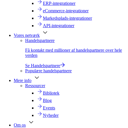
ERP-integrationer
eCommerce-integrationer
Markedsplads-integrationer
API-integrationer
Vores netværk
Handelspartnere
Få kontakt med millioner af handelspartnere over hele
verden
Se Handelspartnere
Populære handelspartnere
Mere info
Ressourcer
Bibliotek
Blog
Events
Nyheder
Om os