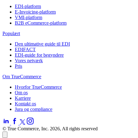
EDI-platform
E-Invoicing-platform
VMI-platform
B2B eCommerce-platform
Populært
Den ultimative guide til EDI
EDIFACT
EDI-guide for begyndere
Vores netværk
Pris
Om TrueCommerce
Hvorfor TrueCommerce
Om os
Karriere
Kontakt os
Jura og compliance
© True Commerce, Inc. 2026, All rights reserved