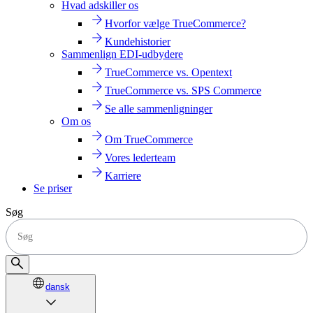
Hvad adskiller os
Hvorfor vælge TrueCommerce?
Kundehistorier
Sammenlign EDI-udbydere
TrueCommerce vs. Opentext
TrueCommerce vs. SPS Commerce
Se alle sammenligninger
Om os
Om TrueCommerce
Vores lederteam
Karriere
Se priser
Søg
dansk