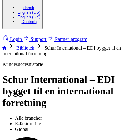
dansk
English (US)
English (UK)
Deutsch
Login
Support
Partner-program
chevron_right
chevron_right
Bibliotek
Schur International – EDI bygget til en
international forretning
Kundesucceshistorie
Schur International – EDI
bygget til en international
forretning
Alle brancher
E-fakturering
Global