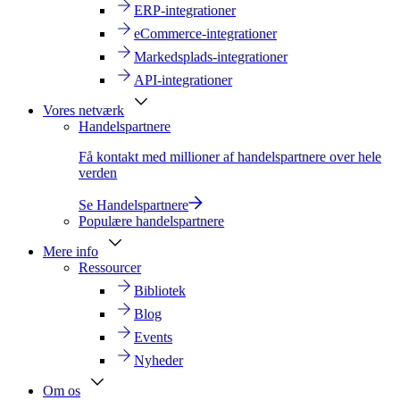
ERP-integrationer
eCommerce-integrationer
Markedsplads-integrationer
API-integrationer
Vores netværk
Handelspartnere
Få kontakt med millioner af handelspartnere over hele
verden
Se Handelspartnere
Populære handelspartnere
Mere info
Ressourcer
Bibliotek
Blog
Events
Nyheder
Om os