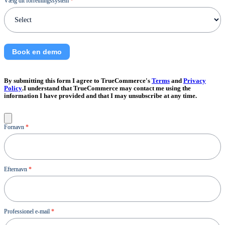
Vælg dit forretningssystem
*
Book en demo
By submitting this form I agree to TrueCommerce's
Terms
and
Privacy
Policy
.I understand that TrueCommerce may contact me using the
information I have provided and that I may unsubscribe at any time.
Kontakt
Fornavn
*
os
Efternavn
*
Professionel e-mail
*