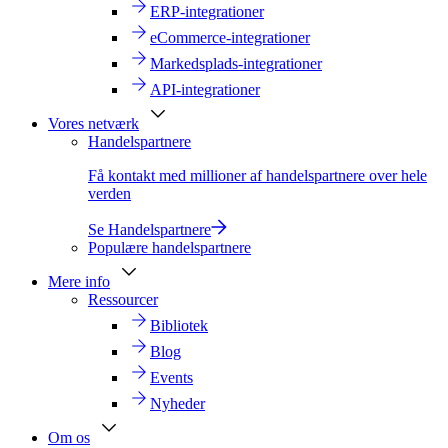
ERP-integrationer
eCommerce-integrationer
Markedsplads-integrationer
API-integrationer
Vores netværk
Handelspartnere
Få kontakt med millioner af handelspartnere over hele
verden
Se Handelspartnere
Populære handelspartnere
Mere info
Ressourcer
Bibliotek
Blog
Events
Nyheder
Om os