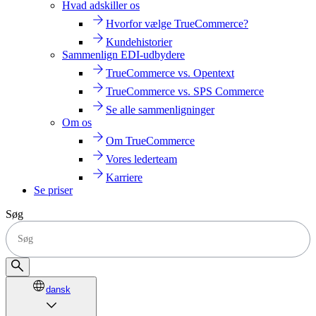
Hvad adskiller os
Hvorfor vælge TrueCommerce?
Kundehistorier
Sammenlign EDI-udbydere
TrueCommerce vs. Opentext
TrueCommerce vs. SPS Commerce
Se alle sammenligninger
Om os
Om TrueCommerce
Vores lederteam
Karriere
Se priser
Søg
dansk