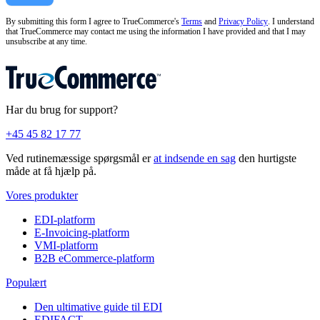
By submitting this form I agree to TrueCommerce's
Terms
and
Privacy Policy
. I understand
that TrueCommerce may contact me using the information I have provided and that I may
unsubscribe at any time.
Har du brug for support?
+45 45 82 17 77
Ved rutinemæssige spørgsmål er
at indsende en sag
den hurtigste
måde at få hjælp på.
Vores produkter
EDI-platform
E-Invoicing-platform
VMI-platform
B2B eCommerce-platform
Populært
Den ultimative guide til EDI
EDIFACT