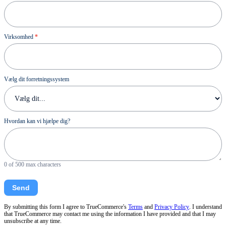
Virksomhed
*
Vælg dit forretningssystem
Hvordan kan vi hjælpe dig?
0
of 500 max characters
Send
By submitting this form I agree to TrueCommerce's
Terms
and
Privacy Policy
. I understand
that TrueCommerce may contact me using the information I have provided and that I may
unsubscribe at any time.