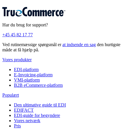
Har du brug for support?
+45 45 82 17 77
Ved rutinemæssige spørgsmål er
at indsende en sag
den hurtigste
måde at få hjælp på.
Vores produkter
EDI-platform
E-Invoicing-platform
VMI-platform
B2B eCommerce-platform
Populært
Den ultimative guide til EDI
EDIFACT
EDI-guide for begyndere
Vores netværk
Pris