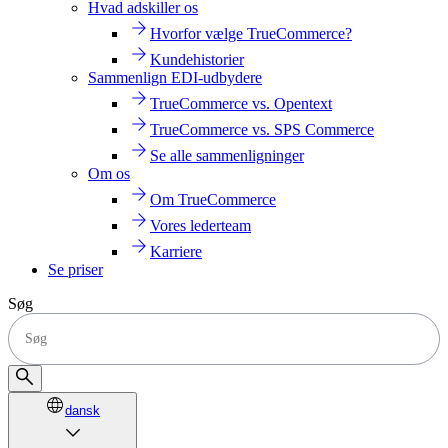
Hvad adskiller os
Hvorfor vælge TrueCommerce?
Kundehistorier
Sammenlign EDI-udbydere
TrueCommerce vs. Opentext
TrueCommerce vs. SPS Commerce
Se alle sammenligninger
Om os
Om TrueCommerce
Vores lederteam
Karriere
Se priser
Søg
dansk