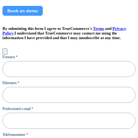
Book en demo
By submitting this form I agree to TrueCommerce's
Terms
and
Privacy
Policy
.I understand that TrueCommerce may contact me using the
information I have provided and that I may unsubscribe at any time.
Kontakt
Fornavn
*
os
Efternavn
*
Professionel e-mail
*
Telefonnummer
*