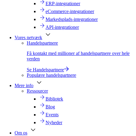
ERP-integrationer
eCommerce-integrationer
Markedsplads-integrationer
API-integrationer
Vores netværk
Handelspartnere
Få kontakt med millioner af handelspartnere over hele
verden
Se Handelspartnere
Populære handelspartnere
Mere info
Ressourcer
Bibliotek
Blog
Events
Nyheder
Om os