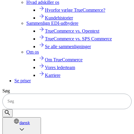
Hvad adskiller os
Hvorfor vælge TrueCommerce?
Kundehistorier
Sammenlign EDI-udbydere
TrueCommerce vs. Opentext
TrueCommerce vs. SPS Commerce
Se alle sammenligninger
Om os
Om TrueCommerce
Vores lederteam
Karriere
Se priser
Søg
dansk