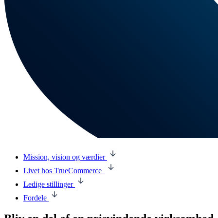
Mission, vision og værdier
Livet hos TrueCommerce
Ledige stillinger
Fordele