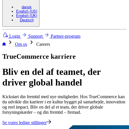
dansk
English (US)
English (UK)
Deutsch
Login
Support
Partner-program
chevron_right
chevron_right
Om os
Careers
TrueCommerce karriere
Bliv en del af teamet, der
driver global handel
Kickstart din fremtid med nye muligheder. Hos TrueCommerce kan
du udvikle din karriere i en kultur bygget på samarbejde, innovation
og reel impact. Bliv en del af et team, der driver globale
forsyningskæder – og din fremtid – fremad.
Se vores ledige stillinger