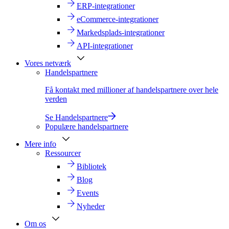
ERP-integrationer
eCommerce-integrationer
Markedsplads-integrationer
API-integrationer
Vores netværk
Handelspartnere
Få kontakt med millioner af handelspartnere over hele
verden
Se Handelspartnere
Populære handelspartnere
Mere info
Ressourcer
Bibliotek
Blog
Events
Nyheder
Om os