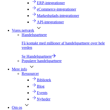
ERP-integrationer
eCommerce-integrationer
Markedsplads-integrationer
API-integrationer
Vores netværk
Handelspartnere
Få kontakt med millioner af handelspartnere over hele
verden
Se Handelspartnere
Populære handelspartnere
Mere info
Ressourcer
Bibliotek
Blog
Events
Nyheder
Om os