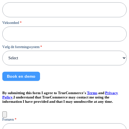
Virksomhed
*
Vælg dit forretningssystem
*
Book en demo
By submitting this form I agree to TrueCommerce's
Terms
and
Privacy
Policy
.I understand that TrueCommerce may contact me using the
information I have provided and that I may unsubscribe at any time.
Kontakt
Fornavn
*
os