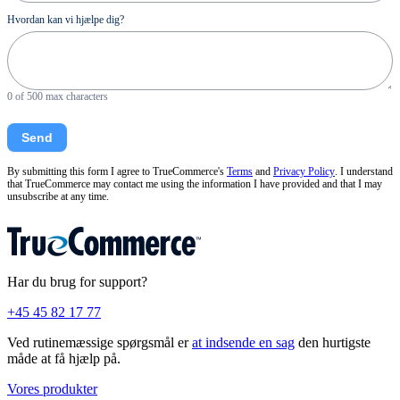
Hvordan kan vi hjælpe dig?
0
of 500 max characters
Send
By submitting this form I agree to TrueCommerce's
Terms
and
Privacy Policy
. I understand
that TrueCommerce may contact me using the information I have provided and that I may
unsubscribe at any time.
Har du brug for support?
+45 45 82 17 77
Ved rutinemæssige spørgsmål er
at indsende en sag
den hurtigste
måde at få hjælp på.
Vores produkter