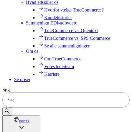
Hvad adskiller os
Hvorfor vælge TrueCommerce?
Kundehistorier
Sammenlign EDI-udbydere
TrueCommerce vs. Opentext
TrueCommerce vs. SPS Commerce
Se alle sammenligninger
Om os
Om TrueCommerce
Vores lederteam
Karriere
Se priser
Søg
dansk