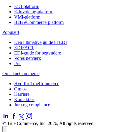
EDI-platform
E-Invoicing-platform
VMI-platform
B2B eCommerce-platform
Populært
Den ultimative guide til EDI
EDIFACT
EDI-guide for begyndere
Vores netværk
Pris
Om TrueCommerce
Hvorfor TrueCommerce
Om os
Karriere
Kontakt os
Jura og compliance
© True Commerce, Inc. 2026, All rights reserved