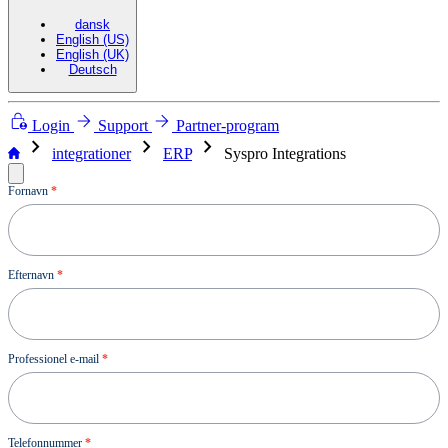
dansk
English (US)
English (UK)
Deutsch
Login
Support
Partner-program
chevron_right
chevron_right
chevron_right
integrationer
ERP
Syspro Integrations
Demo
Fornavn
*
Efternavn
*
Professionel e-mail
*
Telefonnummer
*