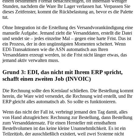
einem bestimmten Format benachrichtigen, oft innerhalb weniger
Stunden, nachdem die Ware Ihr Lager verlassen hat. Verpassen Sie
dieses Zeitfenster, kommt die Rückbelastung an, bevor es die Palette
tut.
Ohne Integration ist die Erstellung des Versandvorankündigung eine
manuelle Aufgabe. Jemand zieht die Versanddaten, erstellt die Datei
und sendet sie – jedes einzelne Mal – gegen eine harte Frist. Das ist
ein Prozess, der in den ungünstigsten Momenten scheitert. Wenn
EDI-Transaktionen wie die ASN automatisch aus Ihren
Versanddaten erzeugt werden, ist die Frist nicht länger etwas, das
jemand aktiv verwalten muss.
Grund 3: EDI, das nicht mit Ihrem ERP spricht,
schafft einen zweiten Job (INVOIC)
Die Rechnung sollte den Kreislauf schließen. Die Bestellung kommt
herein, die Ware wird versendet, die Rechnung wird erstellt, und Ihr
ERP gleicht alles automatisch ab. So sollte es funktionieren.
Wenn das nicht der Fall ist, verbringt jemand den Tag damit, alles
von Hand abzugleichen: Rechnung zur Bestellung, dann Bestellung
zum Versanddatensatz. Für einen Hersteller mit ernsthaftem
Bestellvolumen ist das keine kleine Unannehmlichkeit. Es ist ein
Teilzeitjob, der ausschließlich existiert, weil zwei Systeme nicht