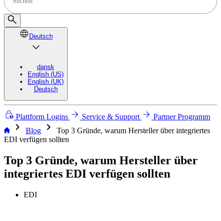
Deutsch
dansk
English (US)
English (UK)
Deutsch
Plattform Logins
Service & Support
Partner Programm
chevron_right
chevron_right
Blog
Top 3 Gründe, warum Hersteller über integriertes
EDI verfügen sollten
Top 3 Gründe, warum Hersteller über
integriertes EDI verfügen sollten
EDI