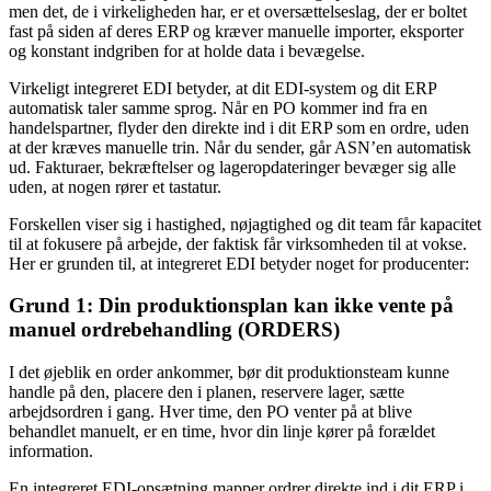
men det, de i virkeligheden har, er et oversættelseslag, der er boltet
fast på siden af deres ERP og kræver manuelle importer, eksporter
og konstant indgriben for at holde data i bevægelse.
Virkeligt integreret EDI betyder, at dit EDI-system og dit ERP
automatisk taler samme sprog. Når en PO kommer ind fra en
handelspartner, flyder den direkte ind i dit ERP som en ordre, uden
at der kræves manuelle trin. Når du sender, går ASN’en automatisk
ud. Fakturaer, bekræftelser og lageropdateringer bevæger sig alle
uden, at nogen rører et tastatur.
Forskellen viser sig i hastighed, nøjagtighed og dit team får kapacitet
til at fokusere på arbejde, der faktisk får virksomheden til at vokse.
Her er grunden til, at integreret EDI betyder noget for producenter:
Grund 1: Din produktionsplan kan ikke vente på
manuel ordrebehandling (ORDERS)
I det øjeblik en order ankommer, bør dit produktionsteam kunne
handle på den, placere den i planen, reservere lager, sætte
arbejdsordren i gang. Hver time, den PO venter på at blive
behandlet manuelt, er en time, hvor din linje kører på forældet
information.
En integreret EDI-opsætning mapper ordrer direkte ind i dit ERP i