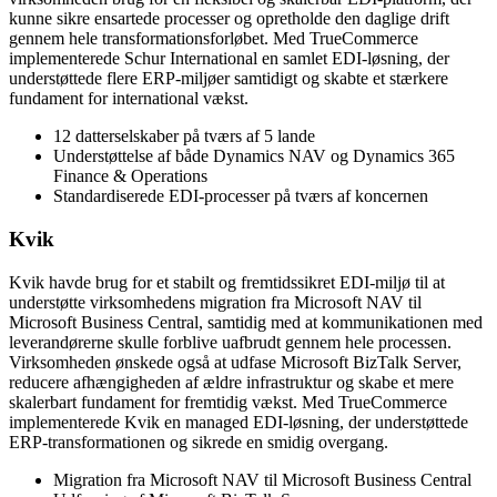
kunne sikre ensartede processer og opretholde den daglige drift
gennem hele transformationsforløbet. Med TrueCommerce
implementerede Schur International en samlet EDI-løsning, der
understøttede flere ERP-miljøer samtidigt og skabte et stærkere
fundament for international vækst.
12 datterselskaber på tværs af 5 lande
Understøttelse af både Dynamics NAV og Dynamics 365
Finance & Operations
Standardiserede EDI-processer på tværs af koncernen
Kvik
Kvik havde brug for et stabilt og fremtidssikret EDI-miljø til at
understøtte virksomhedens migration fra Microsoft NAV til
Microsoft Business Central, samtidig med at kommunikationen med
leverandørerne skulle forblive uafbrudt gennem hele processen.
Virksomheden ønskede også at udfase Microsoft BizTalk Server,
reducere afhængigheden af ældre infrastruktur og skabe et mere
skalerbart fundament for fremtidig vækst. Med TrueCommerce
implementerede Kvik en managed EDI-løsning, der understøttede
ERP-transformationen og sikrede en smidig overgang.
Migration fra Microsoft NAV til Microsoft Business Central