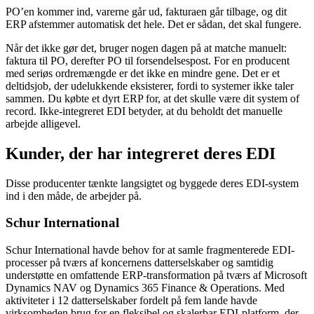
PO’en kommer ind, varerne går ud, fakturaen går tilbage, og dit
ERP afstemmer automatisk det hele. Det er sådan, det skal fungere.
Når det ikke gør det, bruger nogen dagen på at matche manuelt:
faktura til PO, derefter PO til forsendelsespost. For en producent
med seriøs ordremængde er det ikke en mindre gene. Det er et
deltidsjob, der udelukkende eksisterer, fordi to systemer ikke taler
sammen. Du købte et dyrt ERP for, at det skulle være dit system of
record. Ikke-integreret EDI betyder, at du beholdt det manuelle
arbejde alligevel.
Kunder, der har integreret deres EDI
Disse producenter tænkte langsigtet og byggede deres EDI-system
ind i den måde, de arbejder på.
Schur International
Schur International havde behov for at samle fragmenterede EDI-
processer på tværs af koncernens datterselskaber og samtidig
understøtte en omfattende ERP-transformation på tværs af Microsoft
Dynamics NAV og Dynamics 365 Finance & Operations. Med
aktiviteter i 12 datterselskaber fordelt på fem lande havde
virksomheden brug for en fleksibel og skalerbar EDI-platform, der