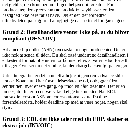
det øjeblik, den kommer ind. Ingen behøver at røre den. For
producenter, der kører stramme produktionscyklusser, er den
hastighed ikke bare rar at have. Det er det, der forbedrer
effektiviteten på baggrund af nøjagtige data i stedet for gårsdagens.
Grund 2: Detailhandlere venter ikke på, at du bliver
compliant (DESADV)
Advance ship notice (ASN) overrasker mange producenter. Det er
ikke nok at sende til tiden. Du skal også underrette detailhandleren i
et bestemt format, ofte inden for få timer efter, at varerne har forladt
dit lager. Overser du det vindue, lander chargebacken før pallen gør.
Uden integration er det manuelt arbejde at generere advance ship
notice. Nogen trækker forsendelsesdataene ud, opbygger filen,
sender den, hver eneste gang, op imod en hård deadline. Det er en
proces, der fejler på de værst tænkelige tidspunkter. Når EDI-
transaktioner som ASN genereres automatisk ud fra dine
forsendelsesdata, holder deadline op med at være noget, nogen skal
styre.
Grund 3: EDI, der ikke taler med dit ERP, skaber et
ekstra job (INVOIC)