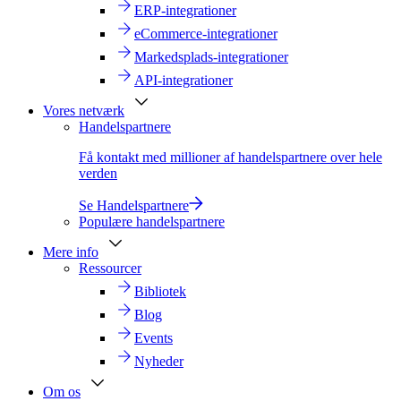
ERP-integrationer
eCommerce-integrationer
Markedsplads-integrationer
API-integrationer
Vores netværk
Handelspartnere
Få kontakt med millioner af handelspartnere over hele
verden
Se Handelspartnere
Populære handelspartnere
Mere info
Ressourcer
Bibliotek
Blog
Events
Nyheder
Om os