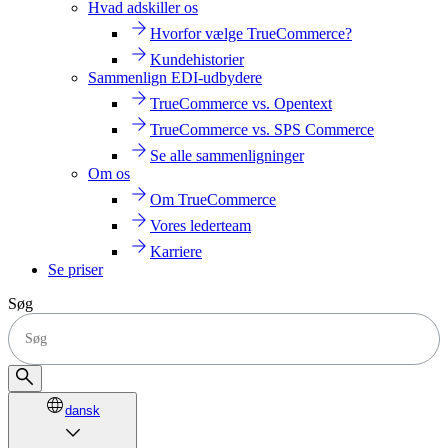
Hvad adskiller os
Hvorfor vælge TrueCommerce?
Kundehistorier
Sammenlign EDI-udbydere
TrueCommerce vs. Opentext
TrueCommerce vs. SPS Commerce
Se alle sammenligninger
Om os
Om TrueCommerce
Vores lederteam
Karriere
Se priser
Søg
dansk