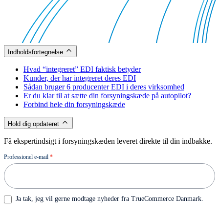
Indholdsfortegnelse
Hvad “integreret” EDI faktisk betyder
Kunder, der har integreret deres EDI
Sådan bruger 6 producenter EDI i deres virksomhed
Er du klar til at sætte din forsyningskæde på autopilot?
Forbind hele din forsyningskæde
Hold dig opdateret
Få ekspertindsigt i forsyningskæden leveret direkte til din indbakke.
Nyhedsbrev
Professionel e-mail
*
Ja tak, jeg vil gerne modtage nyheder fra TrueCommerce Danmark.