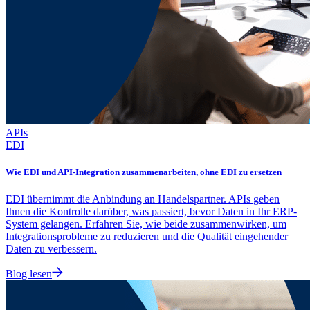
APIs
EDI
Wie EDI und API-Integration zusammenarbeiten, ohne EDI zu ersetzen
EDI übernimmt die Anbindung an Handelspartner. APIs geben
Ihnen die Kontrolle darüber, was passiert, bevor Daten in Ihr ERP-
System gelangen. Erfahren Sie, wie beide zusammenwirken, um
Integrationsprobleme zu reduzieren und die Qualität eingehender
Daten zu verbessern.
Blog lesen