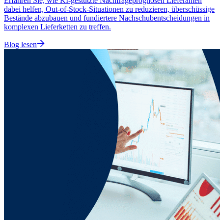
Erfahren Sie, wie KI-gestützte Nachfrageprognosen Lieferanten
dabei helfen, Out-of-Stock-Situationen zu reduzieren, überschüssige
Bestände abzubauen und fundiertere Nachschubentscheidungen in
komplexen Lieferketten zu treffen.
Blog lesen