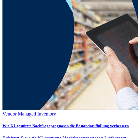
Vendor Managed Inventory
Wie KI-gestützte Nachfrageprognosen die Bestandsauffüllung verbessern