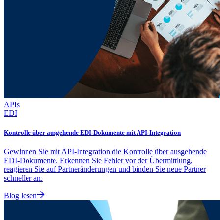
APIs
EDI
Kontrolle über ausgehende EDI-Dokumente mit API-Integration
Gewinnen Sie mit API-Integration die Kontrolle über ausgehende
EDI-Dokumente. Erkennen Sie Fehler vor der Übermittlung,
reagieren Sie auf Partneränderungen und binden Sie neue Partner
schneller an.
Blog lesen