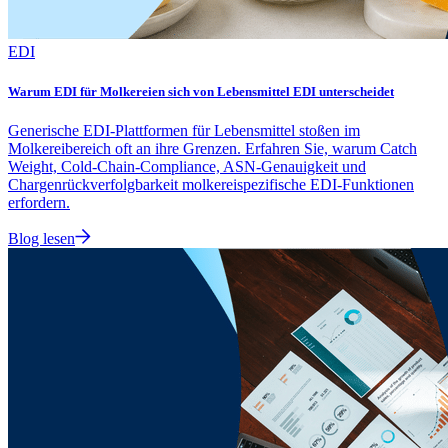
EDI
Warum EDI für Molkereien sich von Lebensmittel EDI unterscheidet
Generische EDI-Plattformen für Lebensmittel stoßen im
Molkereibereich oft an ihre Grenzen. Erfahren Sie, warum Catch
Weight, Cold-Chain-Compliance, ASN-Genauigkeit und
Chargenrückverfolgbarkeit molkereispezifische EDI-Funktionen
erfordern.
Blog lesen