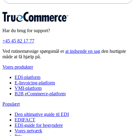
Har du brug for support?
+45 45 82 17 77
Ved rutinemæssige spørgsmål er
at indsende en sag
den hurtigste
måde at få hjælp på.
Vores produkter
EDI-platform
E-Invoicing-platform
VMI-platform
B2B eCommerce-platform
Populært
Den ultimative guide til EDI
EDIFACT
EDI-guide for begyndere
Vores netværk