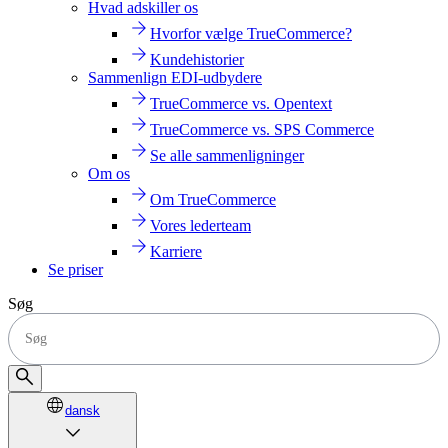
Hvad adskiller os
Hvorfor vælge TrueCommerce?
Kundehistorier
Sammenlign EDI-udbydere
TrueCommerce vs. Opentext
TrueCommerce vs. SPS Commerce
Se alle sammenligninger
Om os
Om TrueCommerce
Vores lederteam
Karriere
Se priser
Søg
dansk