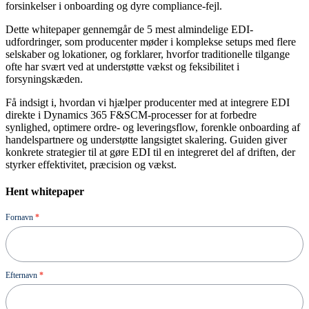
forsinkelser i onboarding og dyre compliance-fejl.
Dette whitepaper gennemgår de 5 mest almindelige EDI-
udfordringer, som producenter møder i komplekse setups med flere
selskaber og lokationer, og forklarer, hvorfor traditionelle tilgange
ofte har svært ved at understøtte vækst og feksibilitet i
forsyningskæden.
Få indsigt i, hvordan vi hjælper producenter med at integrere EDI
direkte i Dynamics 365 F&SCM-processer for at forbedre
synlighed, optimere ordre- og leveringsflow, forenkle onboarding af
handelspartnere og understøtte langsigtet skalering. Guiden giver
konkrete strategier til at gøre EDI til en integreret del af driften, der
styrker effektivitet, præcision og vækst.
Hent whitepaper
Ressource
Fornavn
*
Efternavn
*