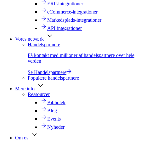
ERP-integrationer
eCommerce-integrationer
Markedsplads-integrationer
API-integrationer
Vores netværk
Handelspartnere
Få kontakt med millioner af handelspartnere over hele
verden
Se Handelspartnere
Populære handelspartnere
Mere info
Ressourcer
Bibliotek
Blog
Events
Nyheder
Om os