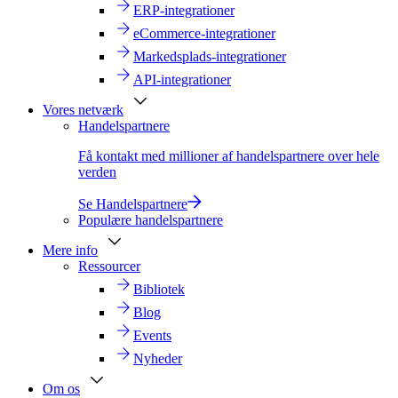
ERP-integrationer
eCommerce-integrationer
Markedsplads-integrationer
API-integrationer
Vores netværk
Handelspartnere
Få kontakt med millioner af handelspartnere over hele
verden
Se Handelspartnere
Populære handelspartnere
Mere info
Ressourcer
Bibliotek
Blog
Events
Nyheder
Om os