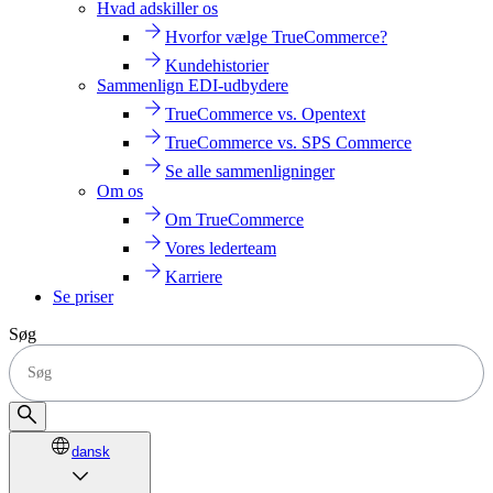
Hvad adskiller os
Hvorfor vælge TrueCommerce?
Kundehistorier
Sammenlign EDI-udbydere
TrueCommerce vs. Opentext
TrueCommerce vs. SPS Commerce
Se alle sammenligninger
Om os
Om TrueCommerce
Vores lederteam
Karriere
Se priser
Søg
dansk