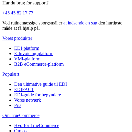
Har du brug for support?
+45 45 82 17 77
Ved rutinemæssige spørgsmål er
at indsende en sag
den hurtigste
måde at få hjælp på.
Vores produkter
EDI-platform
E-Invoicing-platform
VMI-platform
B2B eCommerce-platform
Populært
Den ultimative guide til EDI
EDIFACT
EDI-guide for begyndere
Vores netværk
Pris
Om TrueCommerce
Hvorfor TrueCommerce
Om os