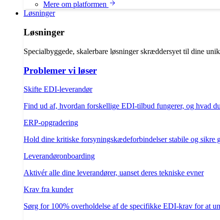
Mere om platformen
Løsninger
Løsninger
Specialbyggede, skalerbare løsninger skræddersyet til dine uni
Problemer vi løser
Skifte EDI-leverandør
Find ud af, hvordan forskellige EDI-tilbud fungerer, og hvad d
ERP-opgradering
Hold dine kritiske forsyningskædeforbindelser stabile og sikre
Leverandøronboarding
Aktivér alle dine leverandører, uanset deres tekniske evner
Krav fra kunder
Sørg for 100% overholdelse af de specifikke EDI-krav for at un