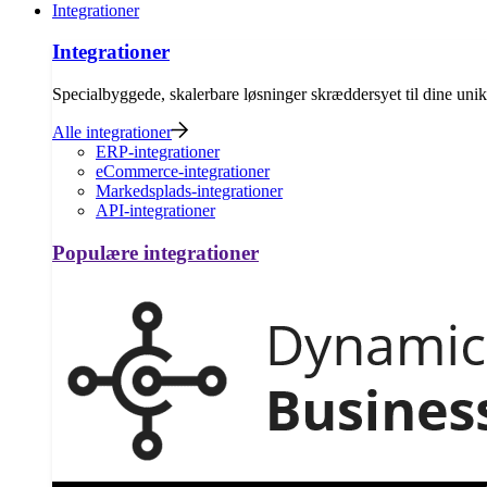
Integrationer
Integrationer
Specialbyggede, skalerbare løsninger skræddersyet til dine uni
Alle integrationer
ERP-integrationer
eCommerce-integrationer
Markedsplads-integrationer
API-integrationer
Populære integrationer