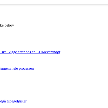
kke behov
u skal kigge efter hos en EDI-leverandør
 gennem hele processen
dgå tilbageførsler