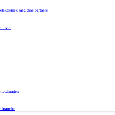
 elektronisk med dine partnere
en over
eholdningen
r branche