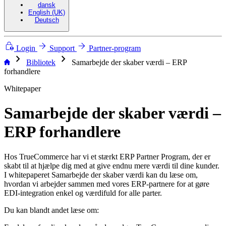
dansk
English (UK)
Deutsch
Login
Support
Partner-program
chevron_right
chevron_right
Bibliotek
Samarbejde der skaber værdi – ERP
forhandlere
Whitepaper
Samarbejde der skaber værdi –
ERP forhandlere
Hos TrueCommerce har vi et stærkt ERP Partner Program, der er
skabt til at hjælpe dig med at give endnu mere værdi til dine kunder.
I whitepaperet Samarbejde der skaber værdi kan du læse om,
hvordan vi arbejder sammen med vores ERP-partnere for at gøre
EDI-integration enkel og værdifuld for alle parter.
Du kan blandt andet læse om: