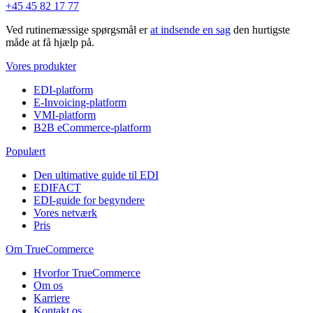
+45 45 82 17 77
Ved rutinemæssige spørgsmål er
at indsende en sag
den hurtigste
måde at få hjælp på.
Vores produkter
EDI-platform
E-Invoicing-platform
VMI-platform
B2B eCommerce-platform
Populært
Den ultimative guide til EDI
EDIFACT
EDI-guide for begyndere
Vores netværk
Pris
Om TrueCommerce
Hvorfor TrueCommerce
Om os
Karriere
Kontakt os