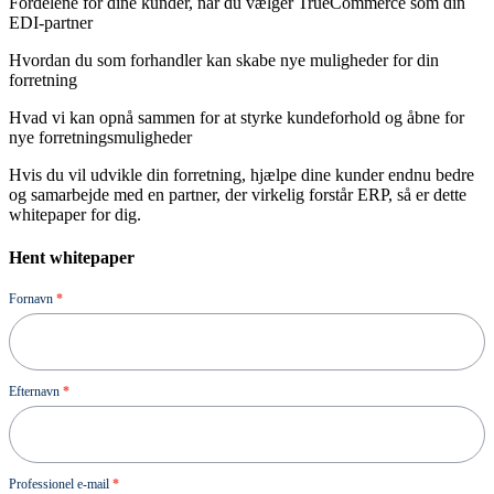
Fordelene for dine kunder, når du vælger TrueCommerce som din
EDI-partner
Hvordan du som forhandler kan skabe nye muligheder for din
forretning
Hvad vi kan opnå sammen for at styrke kundeforhold og åbne for
nye forretningsmuligheder
Hvis du vil udvikle din forretning, hjælpe dine kunder endnu bedre
og samarbejde med en partner, der virkelig forstår ERP, så er dette
whitepaper for dig.
Hent whitepaper
Ressource
Fornavn
*
Efternavn
*
Professionel e-mail
*