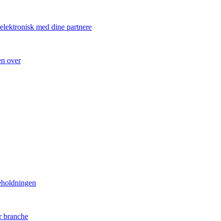
 elektronisk med dine partnere
en over
eholdningen
r branche