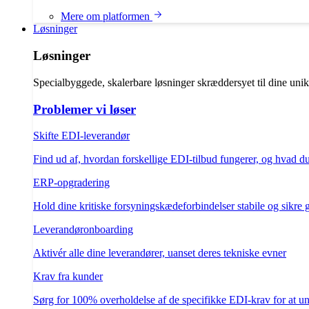
Mere om platformen
Løsninger
Løsninger
Specialbyggede, skalerbare løsninger skræddersyet til dine uni
Problemer vi løser
Skifte EDI-leverandør
Find ud af, hvordan forskellige EDI-tilbud fungerer, og hvad d
ERP-opgradering
Hold dine kritiske forsyningskædeforbindelser stabile og sikre
Leverandøronboarding
Aktivér alle dine leverandører, uanset deres tekniske evner
Krav fra kunder
Sørg for 100% overholdelse af de specifikke EDI-krav for at un