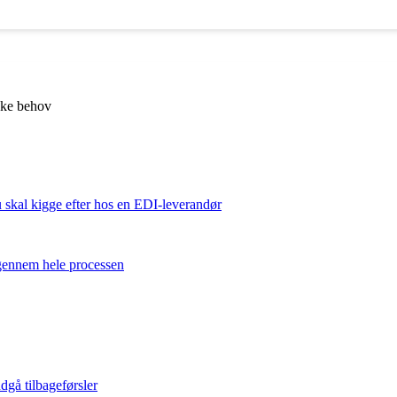
kke behov
u skal kigge efter hos en EDI-leverandør
 gennem hele processen
dgå tilbageførsler