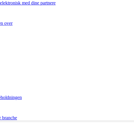
 elektronisk med dine partnere
en over
eholdningen
r branche