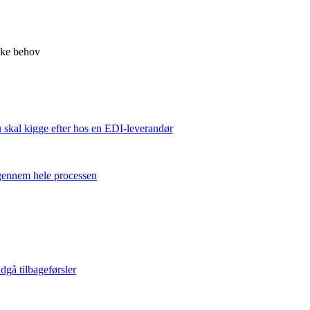
kke behov
u skal kigge efter hos en EDI-leverandør
 gennem hele processen
dgå tilbageførsler