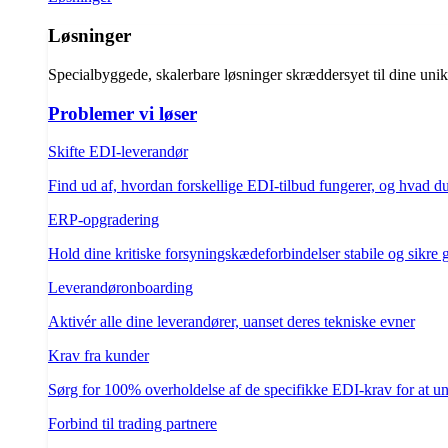
Løsninger
Specialbyggede, skalerbare løsninger skræddersyet til dine uni
Problemer vi løser
Skifte EDI-leverandør
Find ud af, hvordan forskellige EDI-tilbud fungerer, og hvad d
ERP-opgradering
Hold dine kritiske forsyningskædeforbindelser stabile og sikre
Leverandøronboarding
Aktivér alle dine leverandører, uanset deres tekniske evner
Krav fra kunder
Sørg for 100% overholdelse af de specifikke EDI-krav for at un
Forbind til trading partnere