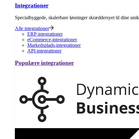
Integrationer
Specialbyggede, skalerbare løsninger skræddersyet til dine uni
Alle integrationer
ERP-integrationer
eCommerce-integrationer
Markedsplads-integrationer
API-integrationer
Populære integrationer