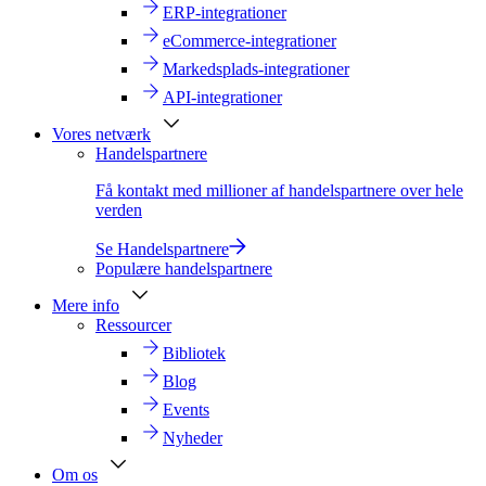
ERP-integrationer
eCommerce-integrationer
Markedsplads-integrationer
API-integrationer
Vores netværk
Handelspartnere
Få kontakt med millioner af handelspartnere over hele
verden
Se Handelspartnere
Populære handelspartnere
Mere info
Ressourcer
Bibliotek
Blog
Events
Nyheder
Om os