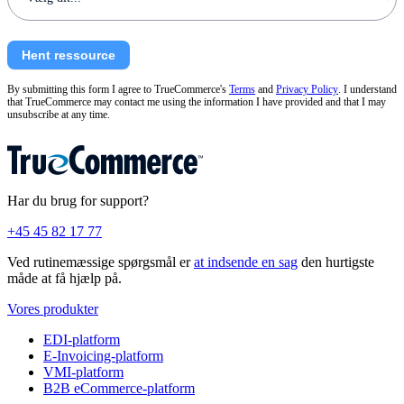
Hent ressource
By submitting this form I agree to TrueCommerce's
Terms
and
Privacy Policy
. I understand
that TrueCommerce may contact me using the information I have provided and that I may
unsubscribe at any time.
Har du brug for support?
+45 45 82 17 77
Ved rutinemæssige spørgsmål er
at indsende en sag
den hurtigste
måde at få hjælp på.
Vores produkter
EDI-platform
E-Invoicing-platform
VMI-platform
B2B eCommerce-platform