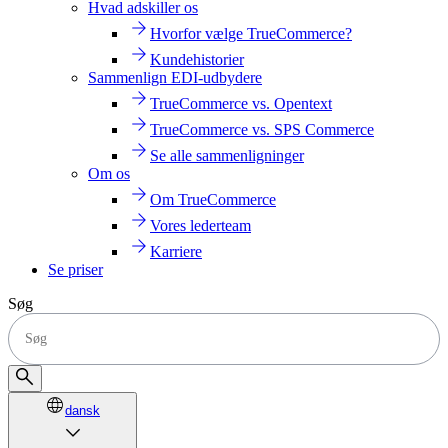
Hvad adskiller os
Hvorfor vælge TrueCommerce?
Kundehistorier
Sammenlign EDI-udbydere
TrueCommerce vs. Opentext
TrueCommerce vs. SPS Commerce
Se alle sammenligninger
Om os
Om TrueCommerce
Vores lederteam
Karriere
Se priser
Søg
dansk