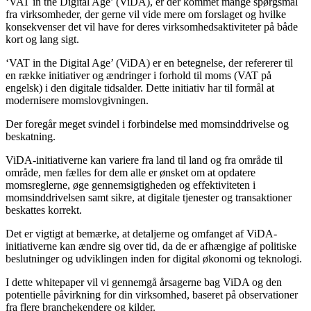
‘VAT in the Digital Age’ (ViDA), er der kommet mange spørgsmål
fra virksomheder, der gerne vil vide mere om forslaget og hvilke
konsekvenser det vil have for deres virksomhedsaktiviteter på både
kort og lang sigt.
‘VAT in the Digital Age’ (ViDA) er en betegnelse, der refererer til
en række initiativer og ændringer i forhold til moms (VAT på
engelsk) i den digitale tidsalder. Dette initiativ har til formål at
modernisere momslovgivningen.
Der foregår meget svindel i forbindelse med momsinddrivelse og
beskatning.
ViDA-initiativerne kan variere fra land til land og fra område til
område, men fælles for dem alle er ønsket om at opdatere
momsreglerne, øge gennemsigtigheden og effektiviteten i
momsinddrivelsen samt sikre, at digitale tjenester og transaktioner
beskattes korrekt.
Det er vigtigt at bemærke, at detaljerne og omfanget af ViDA-
initiativerne kan ændre sig over tid, da de er afhængige af politiske
beslutninger og udviklingen inden for digital økonomi og teknologi.
I dette whitepaper vil vi gennemgå årsagerne bag ViDA og den
potentielle påvirkning for din virksomhed, baseret på observationer
fra flere branchekendere og kilder.