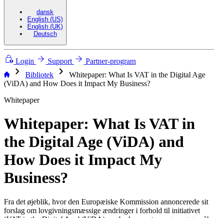
dansk
English (US)
English (UK)
Deutsch
Login
Support
Partner-program
chevron_right
chevron_right
Bibliotek
Whitepaper: What Is VAT in the Digital Age
(ViDA) and How Does it Impact My Business?
Whitepaper
Whitepaper: What Is VAT in
the Digital Age (ViDA) and
How Does it Impact My
Business?
Fra det øjeblik, hvor den Europæiske Kommission annoncerede sit
forslag om lovgivningsmæssige ændringer i forhold til initiativet