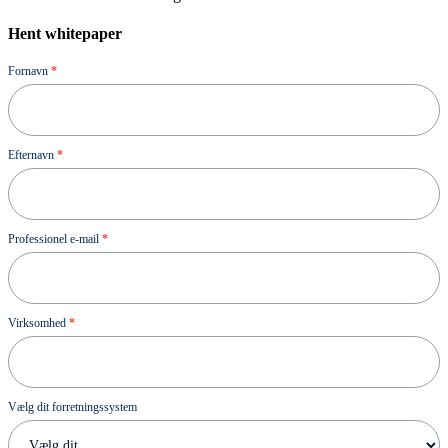
Hent whitepaper
Ressource
Fornavn
*
Efternavn
*
Professionel e-mail
*
Virksomhed
*
Vælg dit forretningssystem