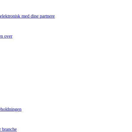
 elektronisk med dine partnere
en over
eholdningen
r branche