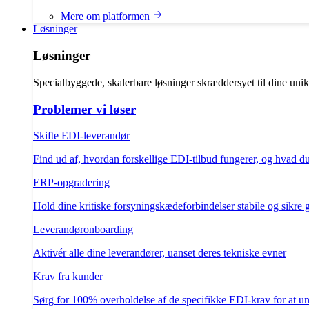
Mere om platformen
Løsninger
Løsninger
Specialbyggede, skalerbare løsninger skræddersyet til dine uni
Problemer vi løser
Skifte EDI-leverandør
Find ud af, hvordan forskellige EDI-tilbud fungerer, og hvad d
ERP-opgradering
Hold dine kritiske forsyningskædeforbindelser stabile og sikre
Leverandøronboarding
Aktivér alle dine leverandører, uanset deres tekniske evner
Krav fra kunder
Sørg for 100% overholdelse af de specifikke EDI-krav for at un