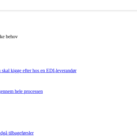
kke behov
u skal kigge efter hos en EDI-leverandør
 gennem hele processen
dgå tilbageførsler