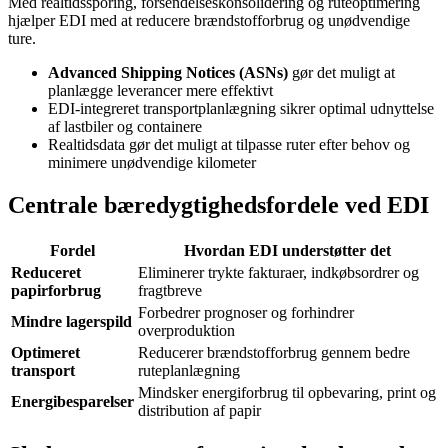
Med realtidssporing, forsendelseskonsolidering og ruteoptimering
hjælper EDI med at reducere brændstofforbrug og unødvendige
ture.
Advanced Shipping Notices (ASNs)
gør det muligt at
planlægge leverancer mere effektivt
EDI-integreret transportplanlægning sikrer optimal udnyttelse
af lastbiler og containere
Realtidsdata gør det muligt at tilpasse ruter efter behov og
minimere unødvendige kilometer
Centrale bæredygtighedsfordele ved EDI
Fordel
Hvordan EDI understøtter det
Reduceret
Eliminerer trykte fakturaer, indkøbsordrer og
papirforbrug
fragtbreve
Forbedrer prognoser og forhindrer
Mindre lagerspild
overproduktion
Optimeret
Reducerer brændstofforbrug gennem bedre
transport
ruteplanlægning
Mindsker energiforbrug til opbevaring, print og
Energibesparelser
distribution af papir