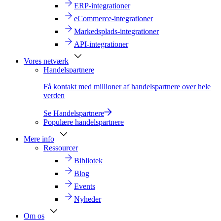
ERP-integrationer
eCommerce-integrationer
Markedsplads-integrationer
API-integrationer
Vores netværk
Handelspartnere
Få kontakt med millioner af handelspartnere over hele
verden
Se Handelspartnere
Populære handelspartnere
Mere info
Ressourcer
Bibliotek
Blog
Events
Nyheder
Om os