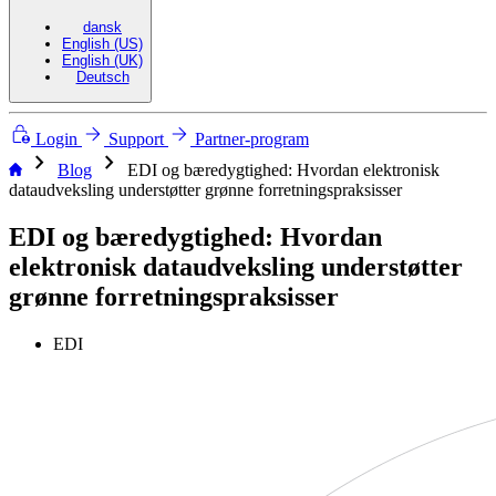
dansk
English (US)
English (UK)
Deutsch
Login
Support
Partner-program
chevron_right
chevron_right
Blog
EDI og bæredygtighed: Hvordan elektronisk
dataudveksling understøtter grønne forretningspraksisser
EDI og bæredygtighed: Hvordan
elektronisk dataudveksling understøtter
grønne forretningspraksisser
EDI