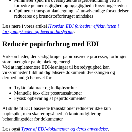
Minimerer spild fra overskydende lagerbeholdning ved at
forbedre gennemsigtighed og nøjagtighed i forsyningskæden
Optimerer transportplanlægning, så unødvendige forsendelser
reduceres og brændstofforbruget mindskes
Læs mere i vores artikel
Hvordan EDI forbedrer effektiviteten i
forsyningskæden og leverandørstyring
.
Reducér papirforbrug med EDI
Virksomheder, der stadig bruger papirbaserede processer, forbruger
store mængder papir, blæk og energi.
Ved at implementere EDI-løsninger til bæredygtighed kan
virksomheder fuldt ud digitalisere dokumentudvekslingen og
dermed undgå behovet for:
Trykte fakturaer og indkøbsordrer
Manuelle fax- eller posttransaktioner
Fysisk opbevaring af papirdokumenter
At skifte til EDI-baserede transaktioner reducerer ikke kun
papirspild, men skærer også ned på kontorudgifter og
behandlingstider for dokumenter.
Læs også
Typer af EDI-dokumenter og deres anvendelse
.