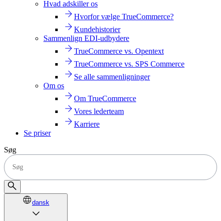
Hvad adskiller os
Hvorfor vælge TrueCommerce?
Kundehistorier
Sammenlign EDI-udbydere
TrueCommerce vs. Opentext
TrueCommerce vs. SPS Commerce
Se alle sammenligninger
Om os
Om TrueCommerce
Vores lederteam
Karriere
Se priser
Søg
dansk