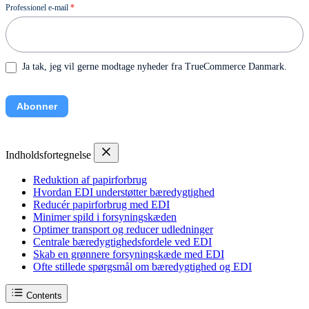
Nyhedsbrev
Professionel e-mail
*
Ja tak, jeg vil gerne modtage nyheder fra TrueCommerce Danmark.
Abonner
Indholdsfortegnelse
Reduktion af papirforbrug
Hvordan EDI understøtter bæredygtighed
Reducér papirforbrug med EDI
Minimer spild i forsyningskæden
Optimer transport og reducer udledninger
Centrale bæredygtighedsfordele ved EDI
Skab en grønnere forsyningskæde med EDI
Ofte stillede spørgsmål om bæredygtighed og EDI
Contents