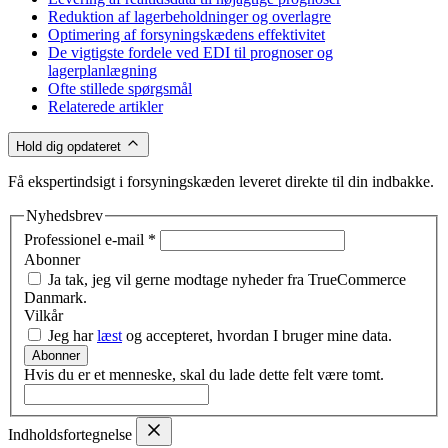
Reduktion af lagerbeholdninger og overlagre
Optimering af forsyningskædens effektivitet
De vigtigste fordele ved EDI til prognoser og
lagerplanlægning
Ofte stillede spørgsmål
Relaterede artikler
Hold dig opdateret
Få ekspertindsigt i forsyningskæden leveret direkte til din indbakke.
Nyhedsbrev
Professionel e-mail
*
Abonner
Ja tak, jeg vil gerne modtage nyheder fra TrueCommerce
Danmark.
Vilkår
Jeg har
læst
og accepteret, hvordan I bruger mine data.
Abonner
Hvis du er et menneske, skal du lade dette felt være tomt.
Indholdsfortegnelse