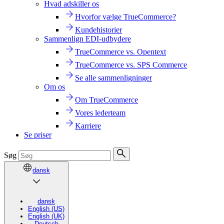
Hvad adskiller os
Hvorfor vælge TrueCommerce?
Kundehistorier
Sammenlign EDI-udbydere
TrueCommerce vs. Opentext
TrueCommerce vs. SPS Commerce
Se alle sammenligninger
Om os
Om TrueCommerce
Vores lederteam
Karriere
Se priser
Søg
dansk
dansk
English (US)
English (UK)
Deutsch