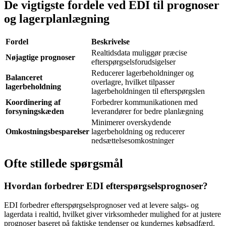
De vigtigste fordele ved EDI til prognoser
og lagerplanlægning
Fordel
Beskrivelse
Realtidsdata muliggør præcise
Nøjagtige prognoser
efterspørgselsforudsigelser
Reducerer lagerbeholdninger og
Balanceret
overlagre, hvilket tilpasser
lagerbeholdning
lagerbeholdningen til efterspørgslen
Koordinering af
Forbedrer kommunikationen med
forsyningskæden
leverandører for bedre planlægning
Minimerer overskydende
Omkostningsbesparelser
lagerbeholdning og reducerer
nedsættelsesomkostninger
Ofte stillede spørgsmål
Hvordan forbedrer EDI efterspørgselsprognoser?
EDI forbedrer efterspørgselsprognoser ved at levere salgs- og
lagerdata i realtid, hvilket giver virksomheder mulighed for at justere
prognoser baseret på faktiske tendenser og kundernes købsadfærd.