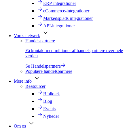
ERP-integrationer
eCommerce-integrationer
Markedsplads-integrationer
API-integrationer
Vores netværk
Handelspartnere
Få kontakt med millioner af handelspartnere over hele
verden
Se Handelspartnere
Populære handelspartnere
Mere info
Ressourcer
Bibliotek
Blog
Events
Nyheder
Om os