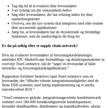
Tag dig tid til at evaluere dine leverandører
Vær tydelig om din virksomheds behov
Søg efter leverandører, der har erfaring inden for dine
markedssegmenter
Overvej, om det nye system skal integreres med eller erstatte
dine nuværende applikationer
Sørg for, at leverandøren har de eksisterende og fremtidige
funktioner, som du sandsynligvis får brug for
Er du på udkig efter et supply chain-netværk?
Hvis du evaluerer leverandører af forsyningskædeløsninger,
anbefaler IDC MarketScape fremstillings- og detailorganisationer at
overveje TrueCommerce, når de “søger en leverandør af både
netværks- og forsyningskædeapplikationer.”
Rapportens forfattere beskriver også TrueCommerce som en
leverandør, der “tilbyder robuste integrationsmuligheder med de
fleste ERP-systemer, med hurtig implementering og et stærkt,
reproducerbart ROI.”
“TrueCommerces globale, integrationsagnostiske handelsnetværk
omfatter over 180.000 forudkonfigurerede handelspartnere,
herunder detailhandlere, distributører og logistikudbydere, såsom