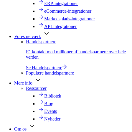
ERP-integrationer
eCommerce-integrationer
Markedsplads-integrationer
API-integrationer
Vores netværk
Handelspartnere
Få kontakt med millioner af handelspartnere over hele
verden
Se Handelspartnere
Populære handelspartnere
Mere info
Ressourcer
Bibliotek
Blog
Events
Nyheder
Om os