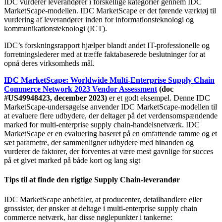
IDC vurderer leverandører i forskellige kategorier gennem IDC
MarketScape-modellen. IDC MarketScape er det førende værktøj til
vurdering af leverandører inden for informationsteknologi og
kommunikationsteknologi (ICT).
IDC’s forskningsrapport hjælper blandt andet IT-professionelle og
forretningslederer med at træffe faktabaserede beslutninger for at
opnå deres virksomheds mål.
IDC MarketScape: Worldwide Multi-Enterprise Supply Chain
Commerce Network 2023 Vendor Assessment
(doc
#US49948423, december 2023)
er et godt eksempel. Denne IDC
MarketScape-undersøgelse anvender IDC MarketScape-modellen til
at evaluere flere udbydere, der deltager på det verdensomspændende
marked for multi-enterprise supply chain-handelsnetværk. IDC
MarketScape er en evaluering baseret på en omfattende ramme og et
sæt parametre, der sammenligner udbydere med hinanden og
vurderer de faktorer, der forventes at være mest gavnlige for succes
på et givet marked på både kort og lang sigt
Tips til at finde den rigtige Supply Chain-leverandør
IDC MarketScape anbefaler, at producenter, detailhandlere eller
grossister, der ønsker at deltage i multi-enterprise supply chain
commerce netværk, har disse nøglepunkter i tankerne: