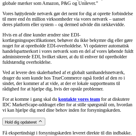
globale mærker som Amazon, P&G og Unilever.”
Vores højtydende netværk gør det nemt for dig at oprette forbindelse
til mere end én million virksomheder via vores netværk – uanset
deres platform eller system – og dermed udvide din rækkevidde.
Hvis en af dine kunder ændrer sine EDI-
kortlægningsspecifikationer, behøver du ikke bekymre dig eller gøre
noget for at opretholde EDI-overholdelse. Vi opdaterer automatisk
handelspartnerkort i vores netværk som en del af vores løbende fuldt
administrerede EDI, hvilket sikrer, at du til enhver tid opretholder
fuldstændig overholdelse.
Ved at levere den skalerbarhed af et globalt samhandelsnetværk,
drager du som kunde hos TrueCommerce også fordel af den ro i
sindet, der kommer af at vide, at der er lokale supportteams til
rådighed for at hjælpe dig, hvis der opstår problemer.
For at komme i gang skal du
kontakte vores team
for at diskutere
IDC MarketScape-uddraget eller for at stille spørgsmål om, hvordan
vi kan hjælpe dig med dine behov inden for forsyningskæden.
Hold dig opdateret
Få ekspertindsigt i forsyningskæden leveret direkte til din indbakke.