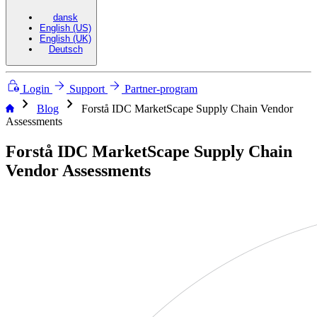
dansk
English (US)
English (UK)
Deutsch
Login
Support
Partner-program
chevron_right
chevron_right
Blog
Forstå IDC MarketScape Supply Chain Vendor
Assessments
Forstå IDC MarketScape Supply Chain
Vendor Assessments