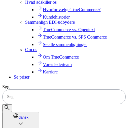
Hvad adskiller os
Hvorfor vælge TrueCommerce?
Kundehistorier
Sammenlign EDI-udbydere
TrueCommerce vs. Opentext
TrueCommerce vs. SPS Commerce
Se alle sammenligninger
Om os
Om TrueCommerce
Vores lederteam
Karriere
Se priser
Søg
dansk