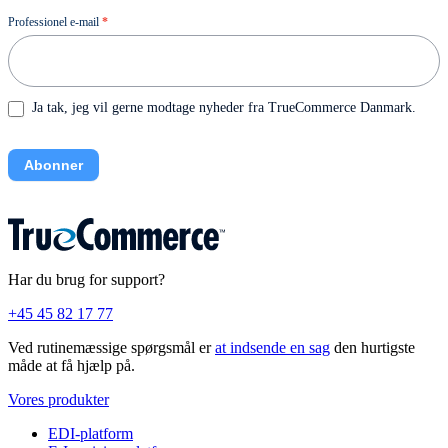
Nyhedsbrev
Professionel e-mail
*
Ja tak, jeg vil gerne modtage nyheder fra TrueCommerce Danmark.
Abonner
Har du brug for support?
+45 45 82 17 77
Ved rutinemæssige spørgsmål er
at indsende en sag
den hurtigste
måde at få hjælp på.
Vores produkter
EDI-platform