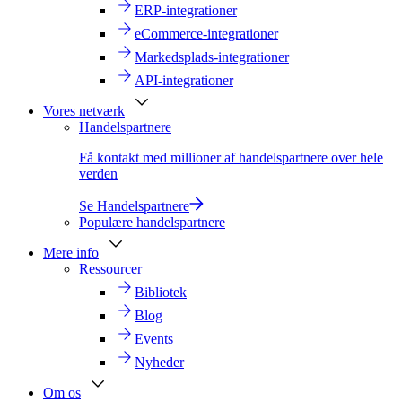
ERP-integrationer
eCommerce-integrationer
Markedsplads-integrationer
API-integrationer
Vores netværk
Handelspartnere
Få kontakt med millioner af handelspartnere over hele
verden
Se Handelspartnere
Populære handelspartnere
Mere info
Ressourcer
Bibliotek
Blog
Events
Nyheder
Om os