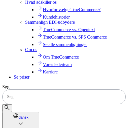
Hvad adskiller os
Hvorfor vælge TrueCommerce?
Kundehistorier
Sammenlign EDI-udbydere
TrueCommerce vs. Opentext
TrueCommerce vs. SPS Commerce
Se alle sammenligninger
Om os
Om TrueCommerce
Vores lederteam
Karriere
Se priser
Søg
dansk