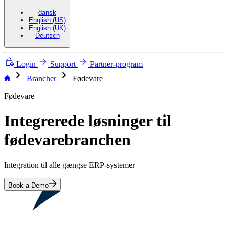
dansk
English (US)
English (UK)
Deutsch
Login
Support
Partner-program
chevron_right
chevron_right
Brancher
Fødevare
Fødevare
Integrerede løsninger til
fødevarebranchen
Integration til alle gængse ERP-systemer
Book a Demo