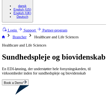
dansk
English (US)
English (UK)
Deutsch
Login
Support
Partner-program
chevron_right
chevron_right
Brancher
Healthcare and Life Sciences
Healthcare and Life Sciences
Sundhedspleje og biovidenskab
En EDI-løsning, der understøtter hele forsyningskæden, til
virksomheder inden for sundhedspleje og biovidenskab
Book a Demo