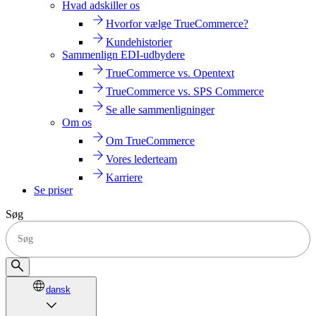
Hvad adskiller os
Hvorfor vælge TrueCommerce?
Kundehistorier
Sammenlign EDI-udbydere
TrueCommerce vs. Opentext
TrueCommerce vs. SPS Commerce
Se alle sammenligninger
Om os
Om TrueCommerce
Vores lederteam
Karriere
Se priser
Søg
dansk