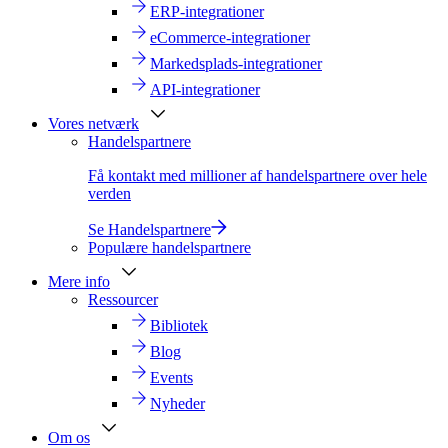
ERP-integrationer
eCommerce-integrationer
Markedsplads-integrationer
API-integrationer
Vores netværk
Handelspartnere
Få kontakt med millioner af handelspartnere over hele
verden
Se Handelspartnere
Populære handelspartnere
Mere info
Ressourcer
Bibliotek
Blog
Events
Nyheder
Om os