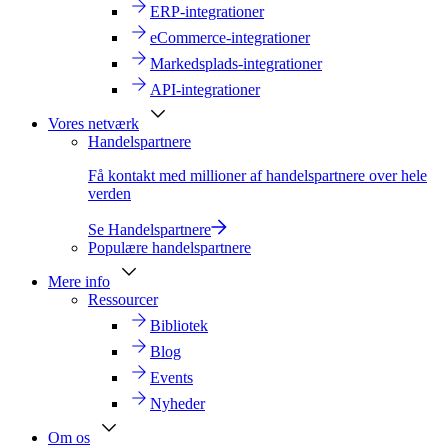
ERP-integrationer
eCommerce-integrationer
Markedsplads-integrationer
API-integrationer
Vores netværk
Handelspartnere
Få kontakt med millioner af handelspartnere over hele
verden
Se Handelspartnere
Populære handelspartnere
Mere info
Ressourcer
Bibliotek
Blog
Events
Nyheder
Om os