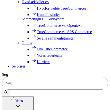
Hvad adskiller os
Hvorfor vælge TrueCommerce?
Kundehistorier
Sammenlign EDI-udbydere
TrueCommerce vs. Opentext
TrueCommerce vs. SPS Commerce
Se alle sammenligninger
Om os
Om TrueCommerce
Vores lederteam
Karriere
Se priser
Søg
dansk