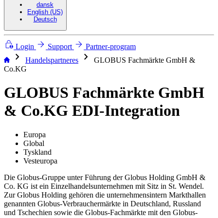
dansk
English (US)
Deutsch
Login
Support
Partner-program
chevron_right
chevron_right
Handelspartneres
GLOBUS Fachmärkte GmbH &
Co.KG
GLOBUS Fachmärkte GmbH
& Co.KG EDI-Integration
Europa
Global
Tyskland
Vesteuropa
Die Globus-Gruppe unter Führung der Globus Holding GmbH &
Co. KG ist ein Einzelhandelsunternehmen mit Sitz in St. Wendel.
Zur Globus Holding gehören die unternehmensintern Markthallen
genannten Globus-Verbrauchermärkte in Deutschland, Russland
und Tschechien sowie die Globus-Fachmärkte mit den Globus-