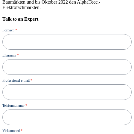
Baumärkten und bis Oktober 2022 den AlphaTecc.-
Elektrofachmärkten.
Talk to an Expert
Demo
Fornavn
*
Efternavn
*
Professionel e-mail
*
Telefonnummer
*
Virksomhed
*