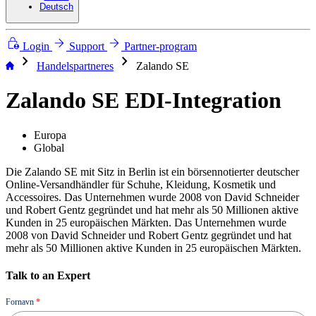
Deutsch
Login
Support
Partner-program
chevron_right
chevron_right
Handelspartneres
Zalando SE
Zalando SE EDI-Integration
Europa
Global
Die Zalando SE mit Sitz in Berlin ist ein börsennotierter deutscher
Online-Versandhändler für Schuhe, Kleidung, Kosmetik und
Accessoires. Das Unternehmen wurde 2008 von David Schneider
und Robert Gentz gegründet und hat mehr als 50 Millionen aktive
Kunden in 25 europäischen Märkten. Das Unternehmen wurde
2008 von David Schneider und Robert Gentz gegründet und hat
mehr als 50 Millionen aktive Kunden in 25 europäischen Märkten.
Talk to an Expert
Demo
Fornavn
*