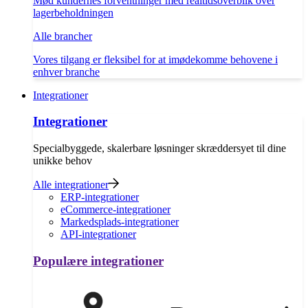
Mød kundernes forventninger med realtidsoverblik over
lagerbeholdningen
Alle brancher
Vores tilgang er fleksibel for at imødekomme behovene i
enhver branche
Integrationer
Integrationer
Specialbyggede, skalerbare løsninger skræddersyet til dine
unikke behov
Alle integrationer
ERP-integrationer
eCommerce-integrationer
Markedsplads-integrationer
API-integrationer
Populære integrationer