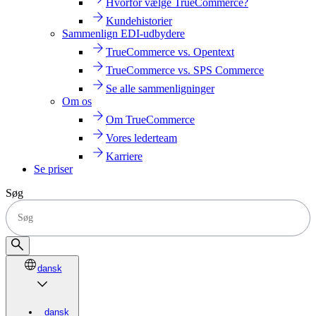
Hvorfor vælge TrueCommerce?
Kundehistorier
Sammenlign EDI-udbydere
TrueCommerce vs. Opentext
TrueCommerce vs. SPS Commerce
Se alle sammenligninger
Om os
Om TrueCommerce
Vores lederteam
Karriere
Se priser
Søg
dansk
dansk