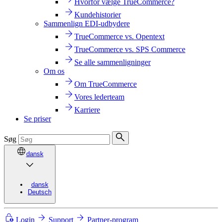
Hvorfor vælge TrueCommerce?
Kundehistorier
Sammenlign EDI-udbydere
TrueCommerce vs. Opentext
TrueCommerce vs. SPS Commerce
Se alle sammenligninger
Om os
Om TrueCommerce
Vores lederteam
Karriere
Se priser
Søg
dansk
dansk
Deutsch
Login
Support
Partner-program