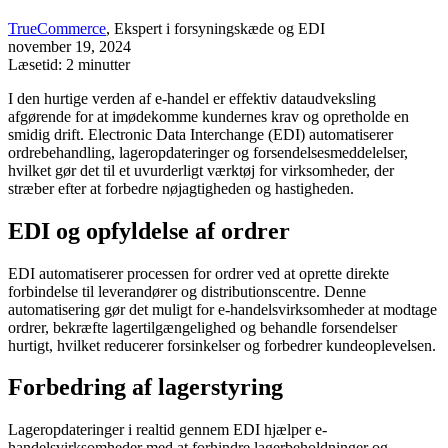
TrueCommerce
, Ekspert i forsyningskæde og EDI
november 19, 2024
Læsetid: 2 minutter
I den hurtige verden af e-handel er effektiv dataudveksling
afgørende for at imødekomme kundernes krav og opretholde en
smidig drift. Electronic Data Interchange (EDI) automatiserer
ordrebehandling, lageropdateringer og forsendelsesmeddelelser,
hvilket gør det til et uvurderligt værktøj for virksomheder, der
stræber efter at forbedre nøjagtigheden og hastigheden.
EDI og opfyldelse af ordrer
EDI automatiserer processen for ordrer ved at oprette direkte
forbindelse til leverandører og distributionscentre. Denne
automatisering gør det muligt for e-handelsvirksomheder at modtage
ordrer, bekræfte lagertilgængelighed og behandle forsendelser
hurtigt, hvilket reducerer forsinkelser og forbedrer kundeoplevelsen.
Forbedring af lagerstyring
Lageropdateringer i realtid gennem EDI hjælper e-
handelsvirksomheder med at forhindre lagerbeholdninger og