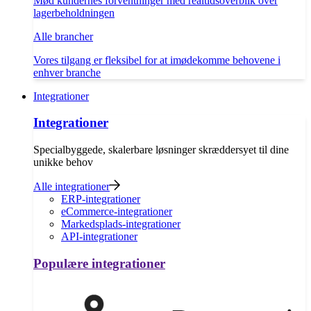
Mød kundernes forventninger med realtidsoverblik over
lagerbeholdningen
Alle brancher
Vores tilgang er fleksibel for at imødekomme behovene i
enhver branche
Integrationer
Integrationer
Specialbyggede, skalerbare løsninger skræddersyet til dine
unikke behov
Alle integrationer
ERP-integrationer
eCommerce-integrationer
Markedsplads-integrationer
API-integrationer
Populære integrationer