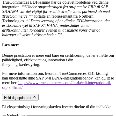
TrueCommerces EDI-løsning har de oplevet fordelene ved denne
integration.
“”Under opgraderingen fra on-premise ERP til SAP
S/4HANA var det vigtigt for os at bekræfte vores partnerskab med
TrueCommerce,””
fortalte en repræsentant fra Northern
Technologies.
“”Deres levering af en direkte EDI-integration, der
er skræddersyet til SAP S/4HANA, understøtter vores
driftskontinuitet, forbedrer evenen til at skalere vores drift og
bidrager til vækst i virksomheden.””
Læs mere
Denne præstation er mere end bare en certificering; det er et løfte om
pålidelighed, effektivitet og innovation i din
forsyningskædestyring.
For mere information om, hvordan TrueCommerces EDI-løsning
kan understøtte dine SAP S/4HANA-integrationsbehov, kan du læse
mere her:
https://www.truecommerce.com/dk-da/edi-integration-til-
sap-s-4hana/.
Hold dig opdateret
Få ekspertindsigt i forsyningskæden leveret direkte til din indbakke.
Nyhedsbrev