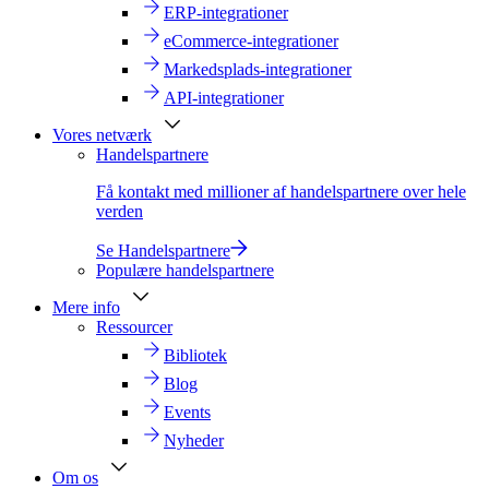
ERP-integrationer
eCommerce-integrationer
Markedsplads-integrationer
API-integrationer
Vores netværk
Handelspartnere
Få kontakt med millioner af handelspartnere over hele
verden
Se Handelspartnere
Populære handelspartnere
Mere info
Ressourcer
Bibliotek
Blog
Events
Nyheder
Om os