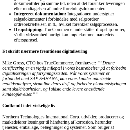
dokumentfiler på samme tid, uden at det forsinker leveringen
eller modtagelsen af andre forretningsdokumenter.
Integreret dokumentation:
Integrationen understøtter
salgsdokumenter i forbindelse med salgsordrer,
ordrebekræftelser, m.fl., hvilket forenkler salgsprocessen.
Dropshipping:
TrueCommerce understøtter dropship-ordrer,
så din virksomhed hurtigt kan imødekomme markedets
efterspørgsel.
Et skridt nærmere fremtidens digitalisering
Mike Gross, CTO hos TrueCommerce, fremhæver:
“”Denne
certificering er en vigtig milepæl i vores bestræbelser på at forbedre
digitaliseringen af forsyningskæden. Når vores systemer er
forbundet med SAP S/4HANA, kan vores kunder udarbejde
realtidsanalyser, strømline deres drift og forbedre økonomistyringen
samt skalérbarheden, og i sidste ende levere enestående
kundeoplevelser.””
Godkendt i det virkelige liv
Northern Technologies International Corp. udvikler, producerer og
markedsfører løsninger til håndtering af korrosion, herunder
tjenester, emballage, belægninger og systemer. Som bruger af