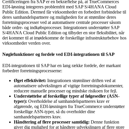
Certificeringen fra SAP er en bekræftelse på, at TrueCommerces
EDI-løsning integreres problemfrit med SAP S/4HANA Cloud
Public Edition. Dermed får virksomheder en forbedret forbindelse til
deres samhandelspartnere og muligheden for at strømline deres
forretningsprocesser ved at automatisere centrale processer såsom
både ordre- og indkøbsprocesser. Integrationen understøtter SAP
S/4HANA Cloud Public Edition og tilbyder en stor fleksibilitet, når
det kommer til at imødekomme de forskellige infrastrukturbehov hos
virksomheder verden over.
Nøglefunktioner og fordele ved EDI-integrationen til SAP
EDI-integrationen til SAP har en lang række fordele, der markant
forbedrer forretningsprocesserne:
Øget effektivitet:
Integrationen strømliner driften ved at
automatisere udvekslingen af vigtige forretningsdokumenter,
reducere manuelle processer og mindske risikoen for fejl.
Understøttelse af forskellige typer af følgesedler (ASN-
typer):
Overholdelse af samhandelspartneres krav er
afgørende, og EDI-løsningen fra TrueCommerce understøtter
forskellige ASN-typer, så du overholder dine
samhandelspartneres krav.
Håndtering af flere processer samtidig:
Denne funktion
giver dig mulighed for at håndtere udvekslingen af flere store