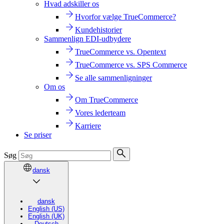
Hvad adskiller os
Hvorfor vælge TrueCommerce?
Kundehistorier
Sammenlign EDI-udbydere
TrueCommerce vs. Opentext
TrueCommerce vs. SPS Commerce
Se alle sammenligninger
Om os
Om TrueCommerce
Vores lederteam
Karriere
Se priser
Søg
dansk
dansk
English (US)
English (UK)
Deutsch